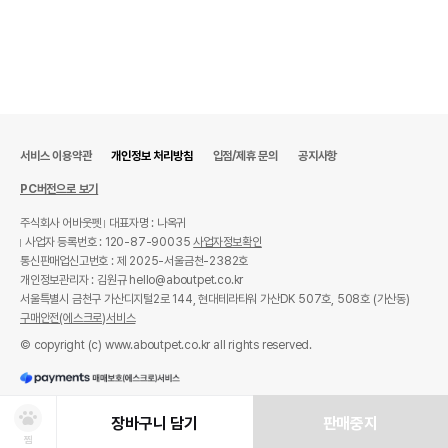
서비스 이용약관
개인정보 처리방침
입점/제휴 문의
공지사항
PC버전으로 보기
주식회사 어바웃펫
대표자명 : 나옥귀
사업자 등록번호 : 120-87-90035
사업자정보확인
통신판매업신고번호 : 제 2025-서울금천-2382호
개인정보관리자 : 김원규 hello@aboutpet.co.kr
서울특별시 금천구 가산디지털2로 144, 현대테라타워 가산DK 507호, 508호 (가산동)
구매안전(에스크로)서비스
© copyright (c) www.aboutpet.co.kr all rights reserved.
장바구니 담기
판매중지
찜