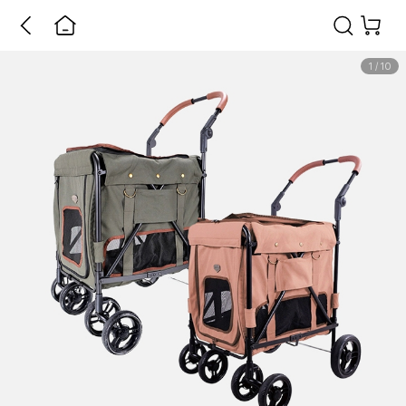
1
/
10