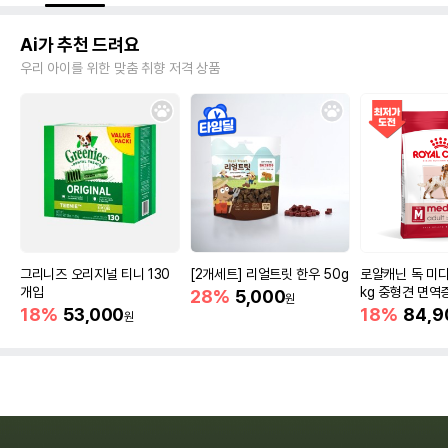
Ai가 추천 드려요
우리 아이를 위한 맞춤 취향 저격 상품
그리니즈 오리지널 티니 130
[2개세트] 리얼트릿 한우 50g
로얄캐닌 독 미디
개입
kg 중형견 면역
28%
5,000
원
18%
53,000
18%
84,9
원