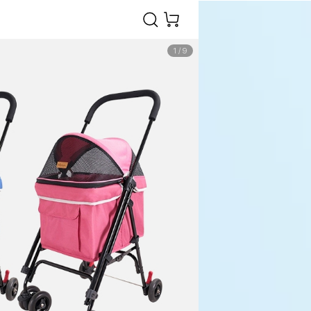
1
/
9