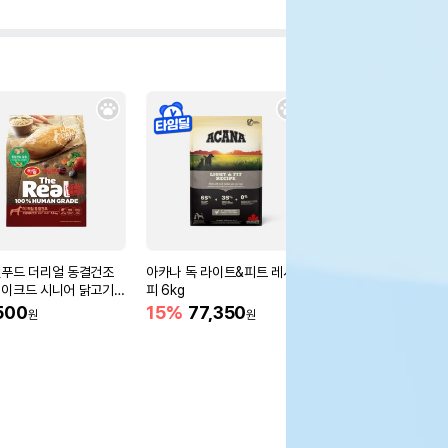
푸드 더리얼 동결건조
아카나 독 라이트&피트 레시
아카나 독 어덜트 스몰
이크드 시니어 닭고기 1.
피 6kg
레시피 6kg
500
15%
77,350
15%
76,500
원
원
원