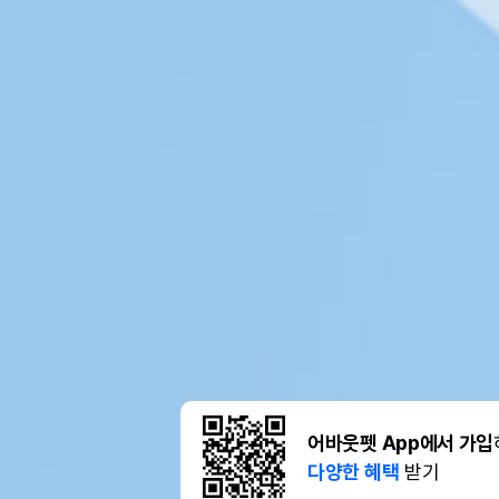
어바웃펫 App에서 가입
다양한 혜택
받기