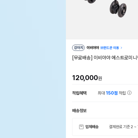
강아지
이비야야
브랜드관 이동
[무료배송] 이비야야 에스트로미니펫유
120,000
원
적립혜택
최대
150점
적립
배송정보
업체배송
결제완료 기준 2 ~