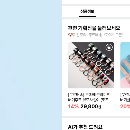
상품정보
관련 기획전을 둘러보세요
🐶지갑주의! 무료배송 ZONE 오픈!
[무료배송] 로띠에 프리미엄
[무료
버기후크 유모차걸이 (로즈골
버기클
드/블랙) 8color
드/블랙
14%
29,800
20
원
Ai가 추천 드려요