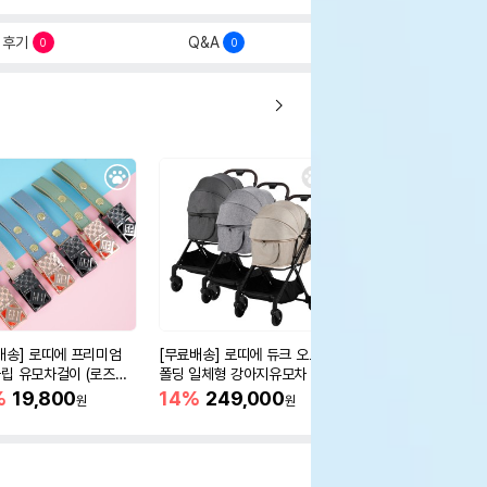
후기
Q&A
0
0
배송] 로띠에 프리미엄
[무료배송] 로띠에 듀크 오토
[무료배송] 로띠에X위
립 유모차걸이 (로즈골
폴딩 일체형 강아지유모차 개
강아지 유모차 방석 라
) 7color
모차
%
19,800
14%
249,000
15%
49,800
원
원
원