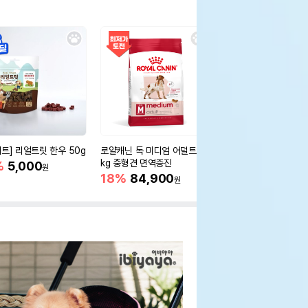
세트] 리얼트릿 한우 50g
로얄캐닌 독 미디엄 어덜트 10
오리젠 독 스몰브리드 4
kg 중형견 면역증진
%
5,000
15%
75,400
원
원
18%
84,900
원