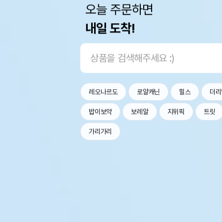
오늘 주문하면
내일 도착!
레오나르도
로얄캐닌
힐스
더리
밥이보약
보레알
지위픽
트릿
가리가리