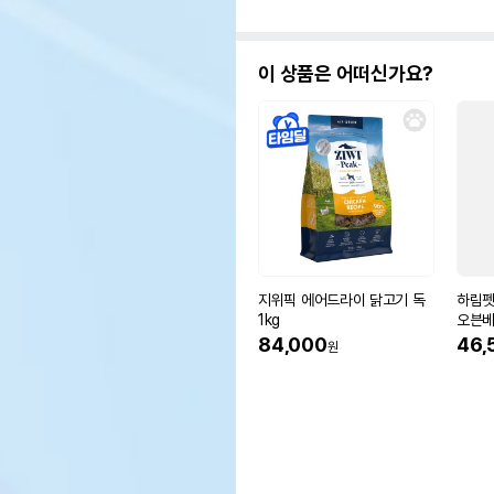
이 상품은 어떠신가요?
지위픽 에어드라이 닭고기 독
하림펫
1kg
오븐베
6kg
84,000
46,
원