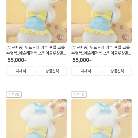
[무료배송] 위드토리 리본 프릴 크롭
[무료배송] 위드토리 리본 프릴 크롭
수영복_애슬레저룩 스카이블루&옐로
수영복_애슬레저룩 스카이블루&옐로
우 S (모자 M)
우 SM (모자 M)
55,000
55,000
원
원
자세히
상품선택
자세히
상품선택
상품39
상품40