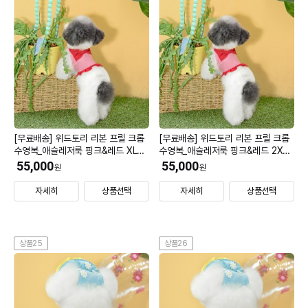
[무료배송] 위드토리 리본 프릴 크롭
[무료배송] 위드토리 리본 프릴 크롭
수영복_애슬레저룩 핑크&레드 XL
수영복_애슬레저룩 핑크&레드 2XL
(모자 L)
(모자 L)
55,000
55,000
원
원
자세히
상품선택
자세히
상품선택
상품25
상품26