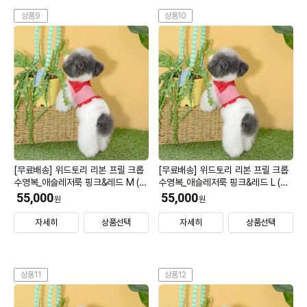
상품9
상품10
[무료배송] 위드토리 리본 프릴 크롭
[무료배송] 위드토리 리본 프릴 크롭
수영복_애슬레저룩 핑크&레드 M (모
수영복_애슬레저룩 핑크&레드 L (모
자 S)
자 S)
55,000
55,000
원
원
자세히
상품선택
자세히
상품선택
상품11
상품12