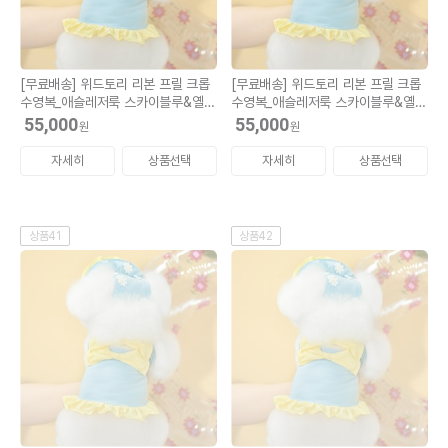
[무료배송] 위드토리 리본 프릴 크롭
[무료배송] 위드토리 리본 프릴 크롭
수영복_애슬레저룩 스카이블루&옐로
수영복_애슬레저룩 스카이블루&옐로
우 M (모자 M)
우 L (모자 M)
55,000
55,000
원
원
자세히
상품선택
자세히
상품선택
상품41
상품42