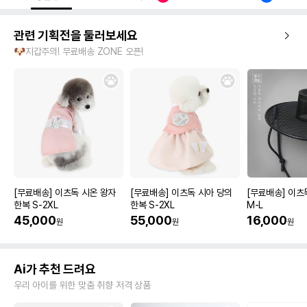
관련 기획전을 둘러보세요
🐶지갑주의! 무료배송 ZONE 오픈!
[무료배송] 이츠독 시온 왕자
[무료배송] 이츠독 시아 당의
[무료배송] 이츠
한복 S-2XL
한복 S-2XL
M-L
45,000
55,000
16,000
원
원
원
Ai가 추천 드려요
우리 아이를 위한 맞춤 취향 저격 상품