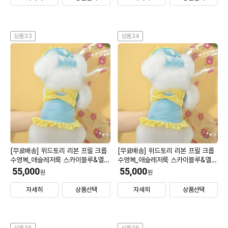
상품33
상품34
[무료배송] 위드토리 리본 프릴 크롭
[무료배송] 위드토리 리본 프릴 크롭
수영복_애슬레저룩 스카이블루&옐로
수영복_애슬레저룩 스카이블루&옐로
우 M (모자 S)
우 L (모자 S)
55,000
55,000
원
원
자세히
상품선택
자세히
상품선택