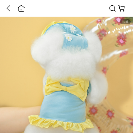
1
/
6