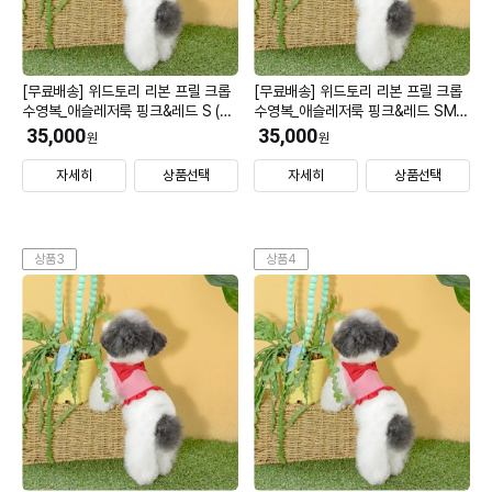
[무료배송] 위드토리 리본 프릴 크롭
[무료배송] 위드토리 리본 프릴 크롭
수영복_애슬레저룩 핑크&레드 S (모
수영복_애슬레저룩 핑크&레드 SM
자 미선택)
(모자 미선택)
35,000
35,000
원
원
자세히
상품선택
자세히
상품선택
상품3
상품4