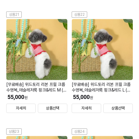
상품21
상품22
[무료배송] 위드토리 리본 프릴 크롭
[무료배송] 위드토리 리본 프릴 크롭
수영복_애슬레저룩 핑크&레드 M (모
수영복_애슬레저룩 핑크&레드 L (모
자 L)
자 L)
55,000
55,000
원
원
자세히
상품선택
자세히
상품선택
상품23
상품24