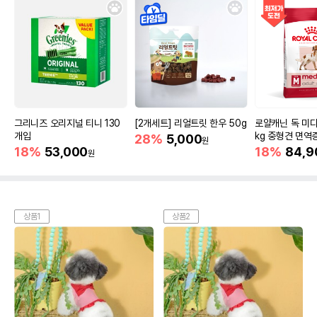
그리니즈 오리지널 티니 130
[2개세트] 리얼트릿 한우 50g
로얄캐닌 독 미디
개입
kg 중형견 면역
28%
5,000
원
18%
53,000
18%
84,9
원
상품1
상품2