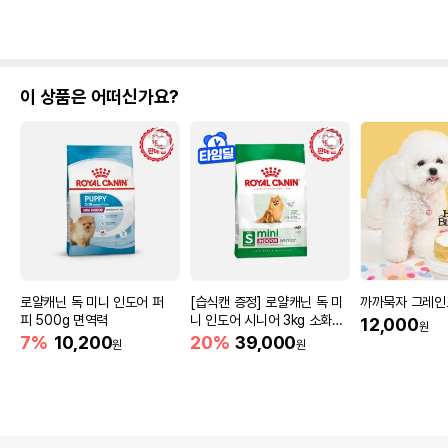
이 상품은 어떠신가요?
로얄캐닌 독 미니 인도어 퍼
[습식캔 증정] 로얄캐닌 독 미
까까묵자 그레인
피 500g 면역력
니 인도어 시니어 3kg 소화도
12,000
원
움
7%
10,200
20%
39,000
원
원