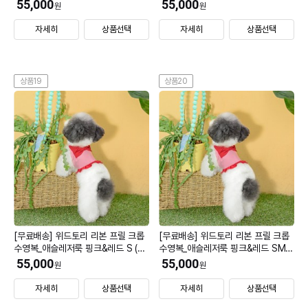
(모자 M)
(모자 M)
55,000
55,000
원
원
자세히
상품선택
자세히
상품선택
상품19
상품20
[무료배송] 위드토리 리본 프릴 크롭
[무료배송] 위드토리 리본 프릴 크롭
수영복_애슬레저룩 핑크&레드 S (모
수영복_애슬레저룩 핑크&레드 SM
자 L)
(모자 L)
55,000
55,000
원
원
자세히
상품선택
자세히
상품선택