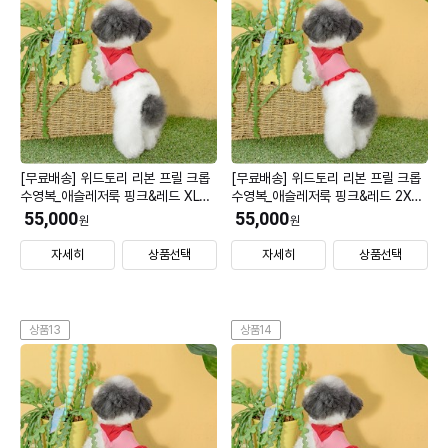
[무료배송] 위드토리 리본 프릴 크롭
[무료배송] 위드토리 리본 프릴 크롭
수영복_애슬레저룩 핑크&레드 XL
수영복_애슬레저룩 핑크&레드 2XL
(모자 S)
(모자 S)
55,000
55,000
원
원
자세히
상품선택
자세히
상품선택
상품13
상품14