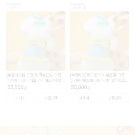
상품47
상품48
[무료배송]위드토리 리본프릴 크롭
[무료배송]위드토리 리본프릴 크롭
수영복_애슬레저룩 스카이블루&옐로
수영복_애슬레저룩 스카이블루&옐로
우 XL (모자 L)
우 2XL (모자 L)
55,000
55,000
원
원
자세히
상품선택
자세히
상품선택