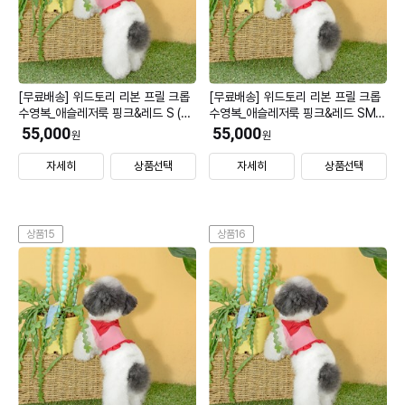
[무료배송] 위드토리 리본 프릴 크롭
[무료배송] 위드토리 리본 프릴 크롭
수영복_애슬레저룩 핑크&레드 S (모
수영복_애슬레저룩 핑크&레드 SM
자 M)
(모자 M)
55,000
55,000
원
원
자세히
상품선택
자세히
상품선택
상품15
상품16