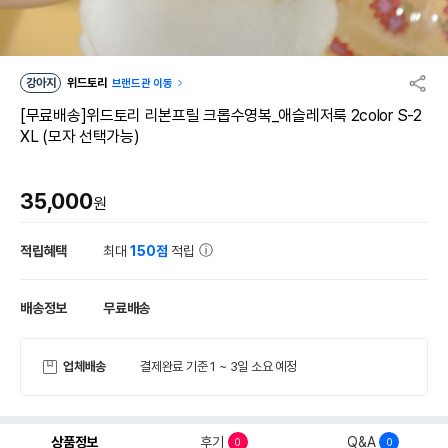
강아지
위드토리
브랜드관 이동
[무료배송]위드토리 리본프릴 크롭수영복_애슬레저룩 2color S-2
XL (모자 선택가능)
35,000
원
적립혜택
최대
150점
적립
배송정보
무료배송
업체배송
결제완료 기준 1 ~ 3일 소요 예정
상품정보
후기
Q&A
0
0