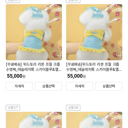
상품35
상품36
[무료배송] 위드토리 리본 프릴 크롭
[무료배송]위드토리 리본 프릴 크롭
수영복_애슬레저룩 스카이블루&옐로
수영복_애슬레저룩 스카이블루&옐로
우 XL (모자 S)
우 2XL (모자 S)
55,000
55,000
원
원
자세히
상품선택
자세히
상품선택
상품37
상품38