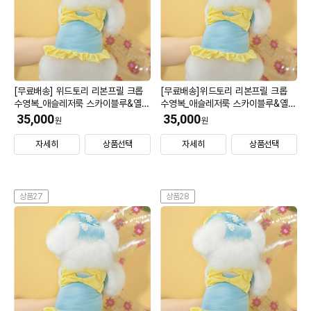
[무료배송] 위드토리 리본프릴 크롭
[무료배송]위드토리 리본프릴 크롭
수영복_애슬레저룩 스카이블루&옐로
수영복_애슬레저룩 스카이블루&옐로
우 S (모자 미선택)
우 SM (모자 미선택)
35,000
35,000
원
원
자세히
상품선택
자세히
상품선택
상품27
상품28