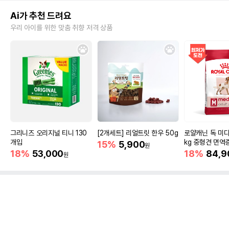
Ai가 추천 드려요
우리 아이를 위한 맞춤 취향 저격 상품
그리니즈 오리지널 티니 130
[2개세트] 리얼트릿 한우 50g
로얄캐닌 독 미디
개입
kg 중형견 면역
15%
5,900
원
18%
53,000
18%
84,9
원