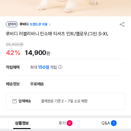
강아지
루비디
브랜드관 이동
루비디 러블리바니 민소매 티셔츠 민트/옐로우/그린 S-XL
25,900원
42%
14,900
원
적립혜택
최대
150점
적립
배송정보
무료배송
업체배송
결제완료 기준 2 ~ 7일 소요 예정
상품정보
후기
Q&A
0
0