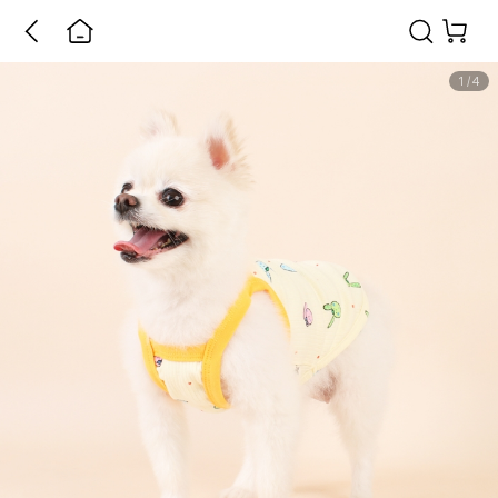
1
/
4