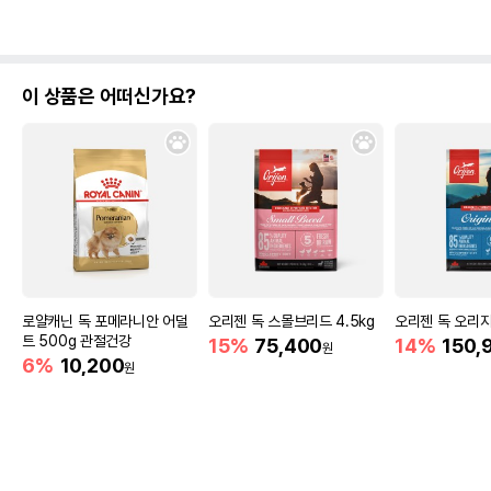
이 상품은 어떠신가요?
로얄캐닌 독 포메라니안 어덜
오리젠 독 스몰브리드 4.5kg
오리젠 독 오리지널
트 500g 관절건강
15%
75,400
14%
150,
원
6%
10,200
원