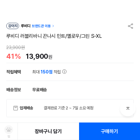
강아지
루비디
브랜드관 이동
루비디 러블리바니 끈나시 민트/옐로우/그린 S-XL
23,900원
41%
13,900
원
적립혜택
최대
150점
적립
배송정보
무료배송
업체배송
결제완료 기준 2 ~ 7일 소요 예정
장바구니 담기
구매하기
상품정보
후기
Q&A
0
0
찜