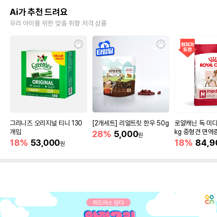
Ai가 추천 드려요
우리 아이를 위한 맞춤 취향 저격 상품
그리니즈 오리지널 티니 130
[2개세트] 리얼트릿 한우 50g
로얄캐닌 독 미디
개입
kg 중형견 면역
28%
5,000
원
18%
53,000
18%
84,9
원