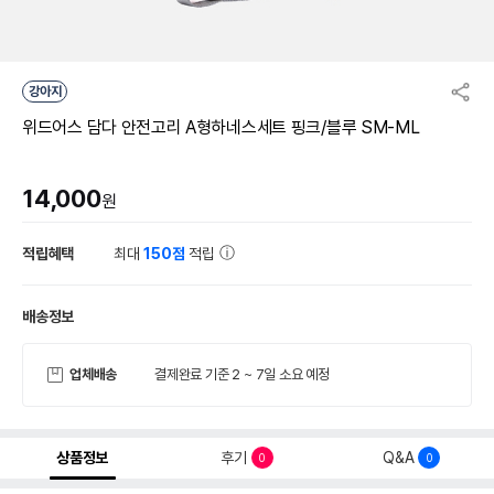
강아지
위드어스 담다 안전고리 A형하네스세트 핑크/블루 SM-ML
14,000
원
적립혜택
최대
150점
적립
배송정보
업체배송
결제완료 기준 2 ~ 7일 소요 예정
상품정보
후기
Q&A
0
0