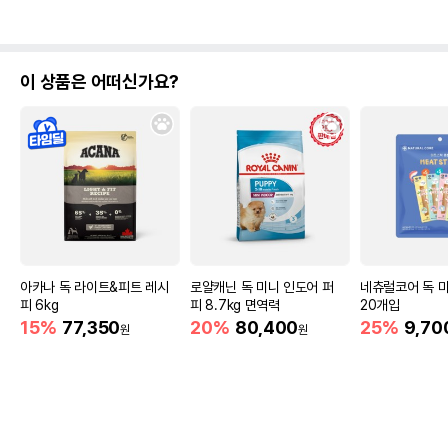
이 상품은 어떠신가요?
아카나 독 라이트&피트 레시
로얄캐닌 독 미니 인도어 퍼
네츄럴코어 독 
피 6kg
피 8.7kg 면역력
20개입
15%
77,350
20%
80,400
25%
9,70
원
원