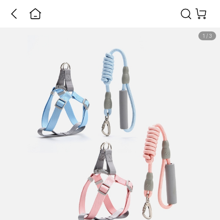
1
/
3