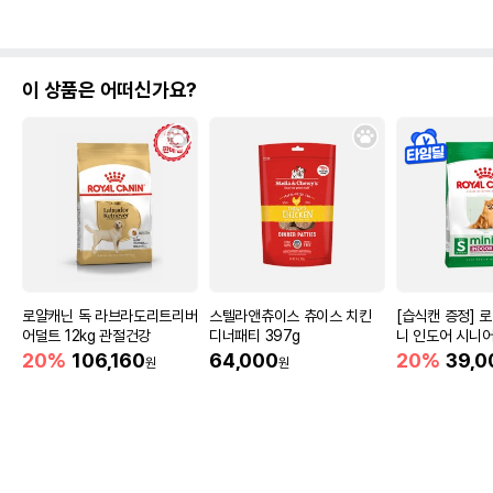
이 상품은 어떠신가요?
로얄캐닌 독 라브라도리트리버
스텔라앤츄이스 츄이스 치킨
[습식캔 증정] 
어덜트 12kg 관절건강
디너패티 397g
니 인도어 시니어
움
20%
106,160
64,000
20%
39,0
원
원