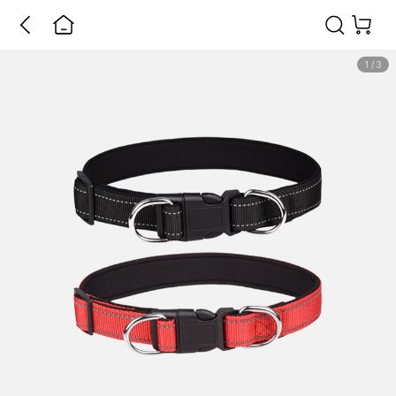
1
/
3