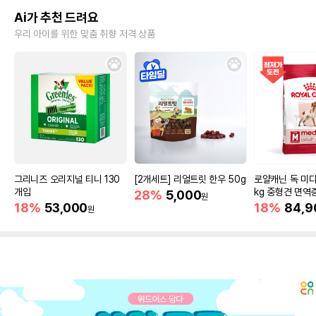
Ai가 추천 드려요
우리 아이를 위한 맞춤 취향 저격 상품
그리니즈 오리지널 티니 130
[2개세트] 리얼트릿 한우 50g
로얄캐닌 독 미디
개입
kg 중형견 면역
28%
5,000
원
18%
53,000
18%
84,9
원