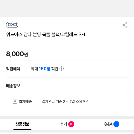
강아지
위드어스 담다 본딩 목줄 블랙/코랄레드 S-L
8,000
원
적립혜택
최대
150점
적립
배송정보
업체배송
결제완료 기준 2 ~ 7일 소요 예정
상품정보
후기
Q&A
0
0