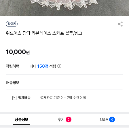
강아지
위드어스 담다 리본레이스 스카프 블루/핑크
10,000
원
적립혜택
최대
150점
적립
배송정보
업체배송
결제완료 기준 2 ~ 7일 소요 예정
상품정보
후기
Q&A
0
0