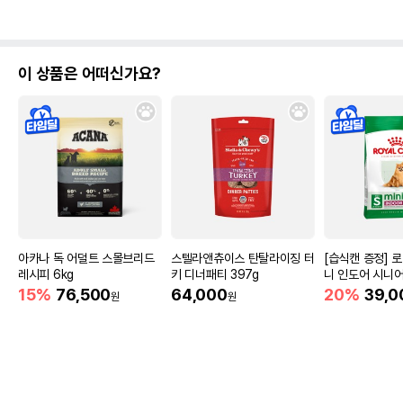
이 상품은 어떠신가요?
아카나 독 어덜트 스몰브리드
스텔라앤츄이스 탄탈라이징 터
[습식캔 증정] 
레시피 6kg
키 디너패티 397g
니 인도어 시니어
움
15%
76,500
64,000
20%
39,0
원
원