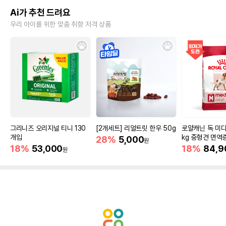
Ai가 추천 드려요
우리 아이를 위한 맞춤 취향 저격 상품
그리니즈 오리지널 티니 130
[2개세트] 리얼트릿 한우 50g
로얄캐닌 독 미디
개입
kg 중형견 면역
28%
5,000
원
18%
53,000
18%
84,9
원