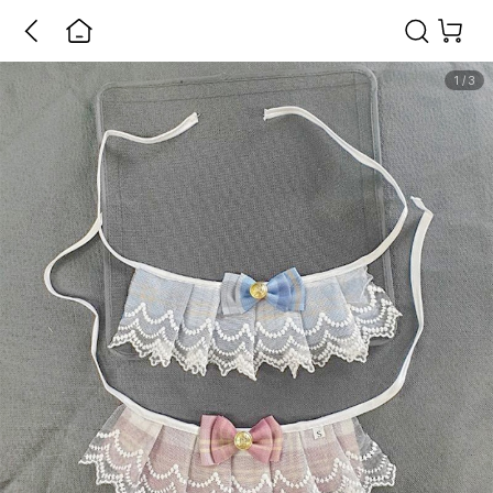
1
/
3