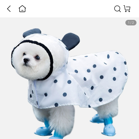
1
/
2