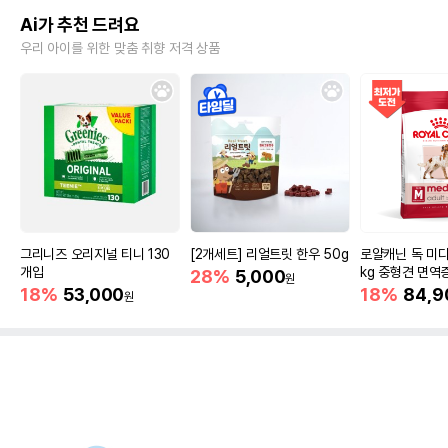
Ai가 추천 드려요
우리 아이를 위한 맞춤 취향 저격 상품
그리니즈 오리지널 티니 130
[2개세트] 리얼트릿 한우 50g
로얄캐닌 독 미디
개입
kg 중형견 면역
28%
5,000
원
18%
53,000
18%
84,9
원