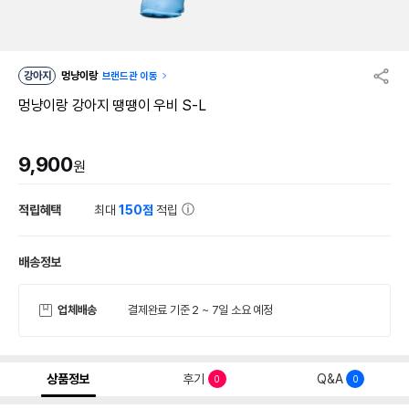
강아지
멍냥이랑
브랜드관 이동
멍냥이랑 강아지 땡땡이 우비 S-L
9,900
원
적립혜택
최대
150점
적립
배송정보
업체배송
결제완료 기준 2 ~ 7일 소요 예정
상품정보
후기
Q&A
0
0