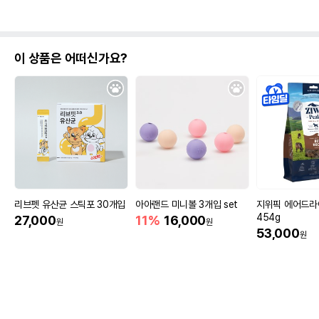
이 상품은 어떠신가요?
리브펫 유산균 스틱포 30개입
아아랜드 미니볼 3개입 set
지위픽 에어드라
454g
27,000
11%
16,000
원
원
53,000
원