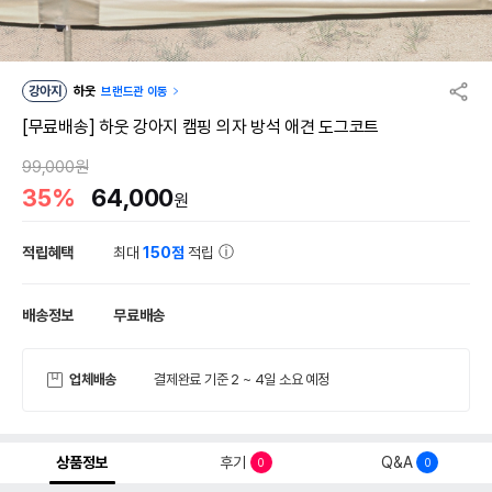
강아지
하웃
브랜드관 이동
[무료배송] 하웃 강아지 캠핑 의자 방석 애견 도그코트
99,000원
35%
64,000
원
적립혜택
최대
150점
적립
배송정보
무료배송
업체배송
결제완료 기준 2 ~ 4일 소요 예정
상품정보
후기
Q&A
0
0