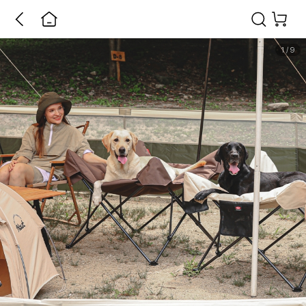
1
/
9