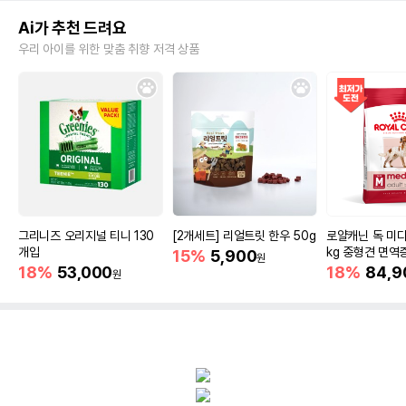
Ai가 추천 드려요
우리 아이를 위한 맞춤 취향 저격 상품
그리니즈 오리지널 티니 130
[2개세트] 리얼트릿 한우 50g
로얄캐닌 독 미디
개입
kg 중형견 면역
15%
5,900
원
18%
53,000
18%
84,9
원