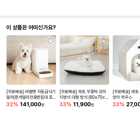
이 상품은 어떠신가요?
[무료배송] 바램펫 자동급식기
[무료배송] 레토 무중력 강아
[무료배송] 레토
밀리(흰색밀리전용받침대 포
지방석 대형 방석 (80x70c
양이 하우스
함)
m)
32%
141,000
33%
11,900
33%
27,0
원
원