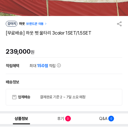
강아지
하웃
브랜드관 이동
[무료배송] 하웃 펫 울타리 3color 1SET/1.5SET
239,000
원
적립혜택
최대
150점
적립
배송정보
업체배송
결제완료 기준 2 ~ 7일 소요 예정
상품정보
후기
Q&A
0
0