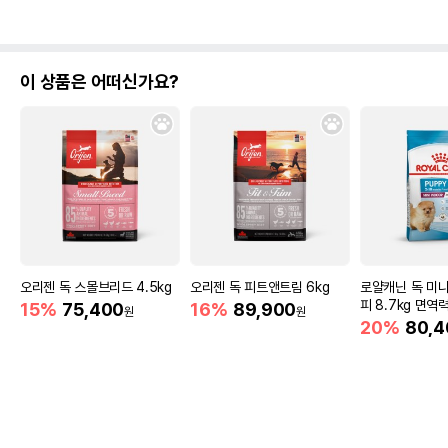
이 상품은 어떠신가요?
상품 필수 정보
[무료배송] 하웃 펫 울타리 3color
품명 및 모델명
1SET/1.5SET
법에 의한 인증,허가 등을
상품상세설명 참조
받았음을 확인할수 있는
경우 그에 대한 사항
제조국 또는 원산지
중국
오리젠 독 스몰브리드 4.5kg
오리젠 독 피트앤트림 6kg
로얄캐닌 독 미니
제조자,수입품의 경우
OEM
피 8.7kg 면역
15%
75,400
16%
89,900
수입자를 함께 표기
원
원
20%
80,4
AS책임자와 전화번호
어바웃펫 // 1644-9601
또는 소비자상담 관련
전화번호
유통기한이 최소 2026.12.06이거나 그
이후인 상품이 출고됩니다.
유통기한