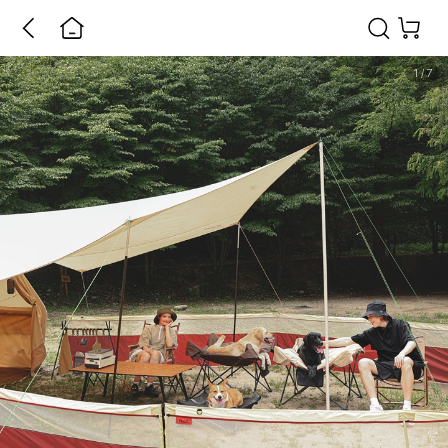
1
/
7