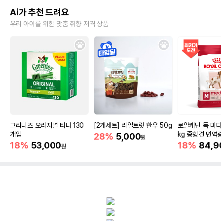
Ai가 추천 드려요
우리 아이를 위한 맞춤 취향 저격 상품
그리니즈 오리지널 티니 130
[2개세트] 리얼트릿 한우 50g
로얄캐닌 독 미디
개입
kg 중형견 면역
28%
5,000
원
18%
53,000
18%
84,9
원