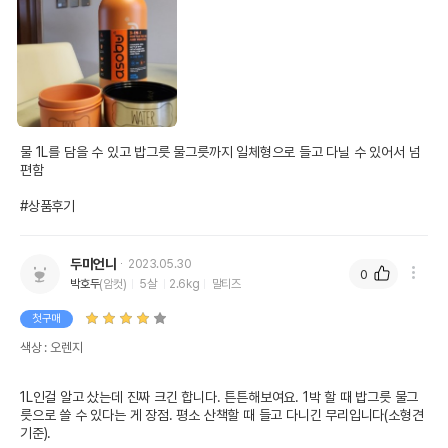
물 1L를 담을 수 있고 밥그릇 물그릇까지 일체형으로 들고 다닐 수 있어서 넘 
편함

#상품후기
두미언니
2023.05.30
0
박호두
(암컷)
5살
2.6kg
말티즈
첫구매
색상 : 오렌지
1L인걸 알고 샀는데 진짜 크긴 합니다. 튼튼해보여요. 1박 할 때 밥그릇 물그
릇으로 쓸 수 있다는 게 장점. 평소 산책할 때 들고 다니긴 무리입니다(소형견 
기준).