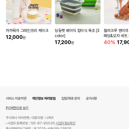
까까묵자 그레인프리 케이크
딩동펫 베이직 접이식 욕조 (3
젤리크루 영이의
color)
패딩&모자 세트 2
12,000
원
17,200
40%
17,9
원
서비스 이용약관
개인정보 처리방침
입점/제휴 문의
공지사항
PC버전으로 보기
주식회사 어바웃펫
대표자명 : 나옥귀
사업자 등록번호 : 120-87-90035
사업자정보확인
통신판매업신고번호 : 제 2025-서울금천-2382호