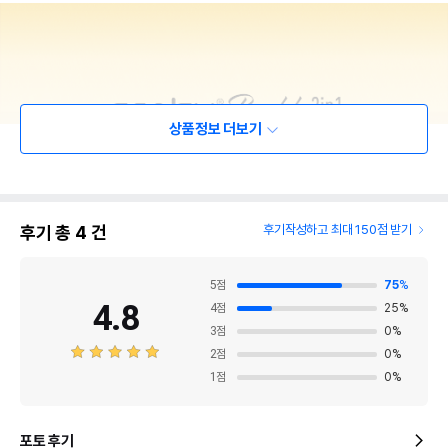
상품정보 더보기
후기 총
4
건
후기작성하고 최대 150점 받기
5
점
75
%
4.8
4
점
25
%
3
점
0
%
2
점
0
%
1
점
0
%
포토 후기