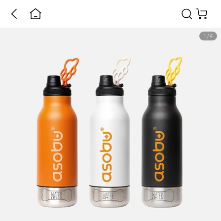
1
/
4