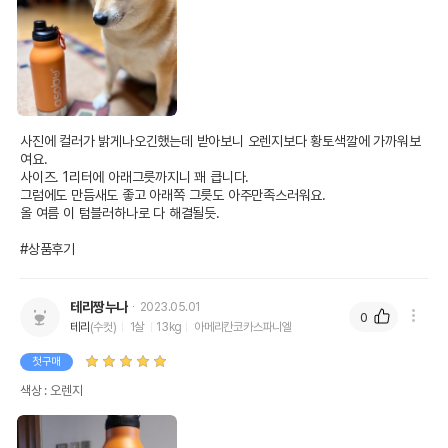
사진에 컬러가 밝게나오긴했는데 받아보니 오렌지보다 황토색깔에 가까워보
여요. 

사이즈. 1리터에 아래그릇까지니 꽤 큽니다. 

그럼에도 만듬새도 좋고 아래쪽 그릇도 아주만족스러워요. 

올 여름 이 텀블러하나로 다 해결될듯. 

#상품후기
테리짱누나
2023.05.01
0
테리
(수컷)
1살
13kg
아메리칸코카스파니엘
첫구매
색상 : 오렌지