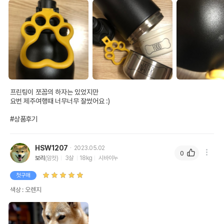
프린팅이 쪼꼼의 하자는 있었지만

요번 제주여행때 너무너무 잘썼어요 :)

#상품후기
HSW1207
2023.05.02
0
보리
(암컷)
3살
18kg
시바이누
첫구매
색상 : 오렌지