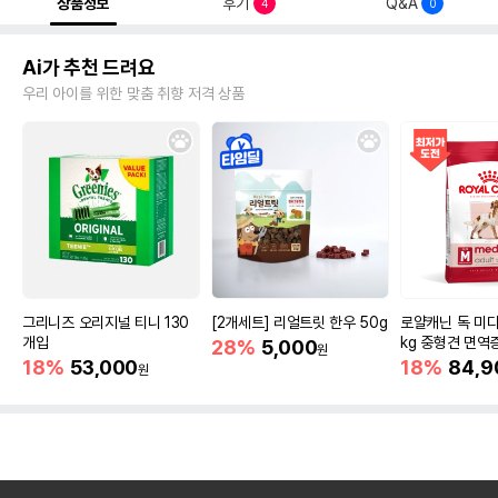
상품정보
후기
Q&A
4
0
Ai가 추천 드려요
우리 아이를 위한 맞춤 취향 저격 상품
그리니즈 오리지널 티니 130
[2개세트] 리얼트릿 한우 50g
로얄캐닌 독 미디
개입
kg 중형견 면역
28%
5,000
원
18%
53,000
18%
84,9
원