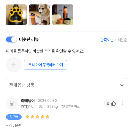
4
비슷한 리뷰
만족도순
최신순
아이를 등록하면 비슷한 후기를 확인할 수 있어요.
우리 아이 등록하러 가기
라떼댕이
2023.06.30
0
라떼
(암컷)
6살
21.3kg
하나뿐인 믹스
첫구매
색상 : 블랙