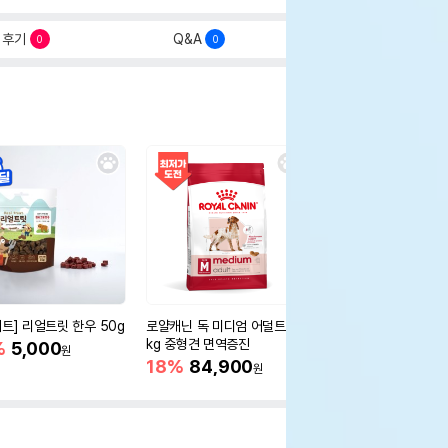
후기
Q&A
0
0
세트] 리얼트릿 한우 50g
로얄캐닌 독 미디엄 어덜트 10
오리젠 독 스몰브리드 4
kg 중형견 면역증진
%
5,000
15%
75,400
원
원
18%
84,900
원