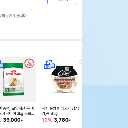
문의글이 없습니다.
캔 증정] 로얄캐닌 독 미
시저 홀썸볼 쇠고기,닭,당근,보
윔지스 버라이어티팩 S 
도어 시니어 3kg 소화도
리,콩 85g
20%
42,400
원
%
39,000
10%
3,780
원
원