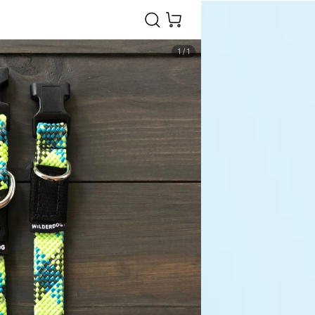
1
/
1