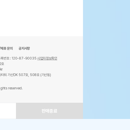
/제휴 문의
공지사항
록번호 : 120-87-90035
사업자정보확인
2호
kr
타워 가산DK 507호, 508호 (가산동)
ights reserved.
판매종료