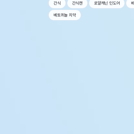
간식
간식캔
로얄캐닌 인도어
베토퀴놀 치약