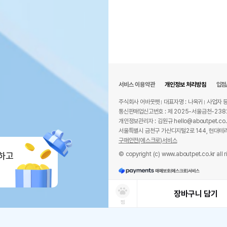
서비스 이용약관
개인정보 처리방침
입점
주식회사 어바웃펫
대표자명 : 나옥귀
사업자 등
통신판매업신고번호 : 제 2025-서울금천-238
개인정보관리자 : 김원규 hello@aboutpet.co.
서울특별시 금천구 가산디지털2로 144, 현대테라
구매안전(에스크로)서비스
© copyright (c) www.aboutpet.co.kr all r
하고
장바구니 담기
찜
상품선택