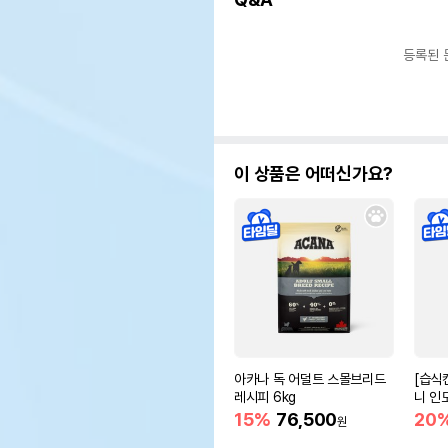
등록된 
이 상품은 어떠신가요?
아카나 독 어덜트 스몰브리드
[습식
레시피 6kg
니 인
움
15%
76,500
20
원