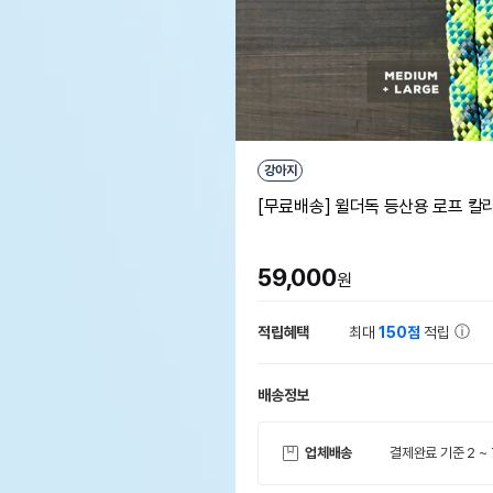
강아지
[무료배송] 윌더독 등산용 로프 칼라 
59,000
원
적립혜택
최대
150점
적립
배송정보
업체배송
결제완료 기준 2 ~