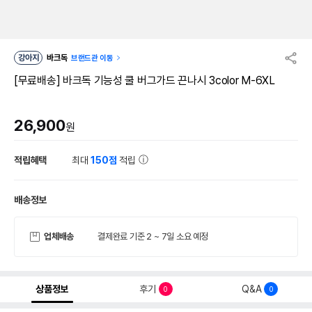
강아지
바크독
브랜드관 이동
[무료배송] 바크독 기능성 쿨 버그가드 끈나시 3color M-6XL
26,900
원
적립혜택
최대
150점
적립
배송정보
업체배송
결제완료 기준 2 ~ 7일 소요 예정
상품정보
후기
Q&A
0
0