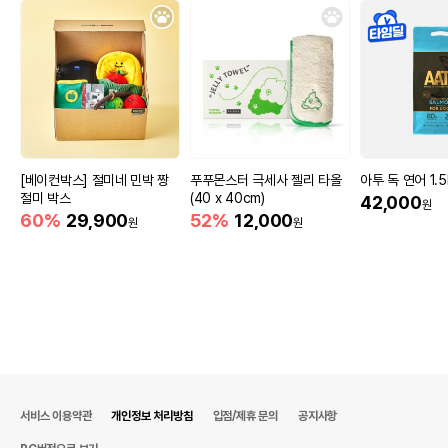
[베이컨박스] 절미네 민박 짱
푸푸몬스터 극세사 젤리 타올
아투 독 연어 1.5
절미 박스
(40 x 40cm)
42,000
원
60%
29,900
52%
12,000
원
원
서비스 이용약관
개인정보 처리방침
입점/제휴 문의
공지사항