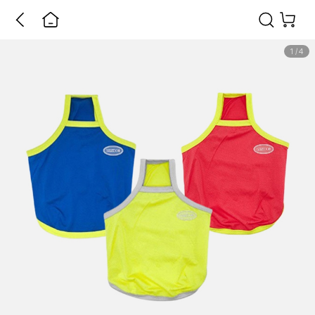
1
/
4