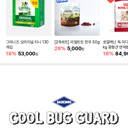
그리니즈 오리지널 티니 130
[2개세트] 리얼트릿 한우 50g
로얄캐닌 독 미디
개입
kg 중형견 면역
28%
5,000
원
18%
53,000
18%
84,9
원