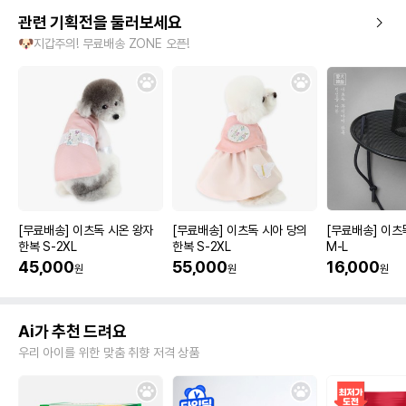
관련 기획전을 둘러보세요
🐶지갑주의! 무료배송 ZONE 오픈!
[무료배송] 이츠독 시온 왕자
[무료배송] 이츠독 시아 당의
[무료배송] 이츠
한복 S-2XL
한복 S-2XL
M-L
45,000
55,000
16,000
원
원
원
Ai가 추천 드려요
우리 아이를 위한 맞춤 취향 저격 상품