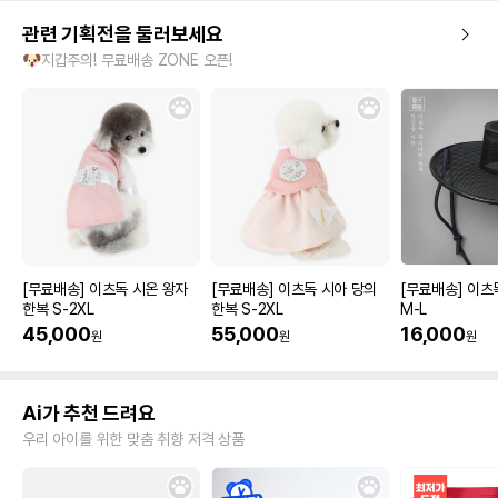
관련 기획전을 둘러보세요
🐶지갑주의! 무료배송 ZONE 오픈!
[무료배송] 이츠독 시온 왕자
[무료배송] 이츠독 시아 당의
[무료배송] 이츠
한복 S-2XL
한복 S-2XL
M-L
45,000
55,000
16,000
원
원
원
Ai가 추천 드려요
우리 아이를 위한 맞춤 취향 저격 상품