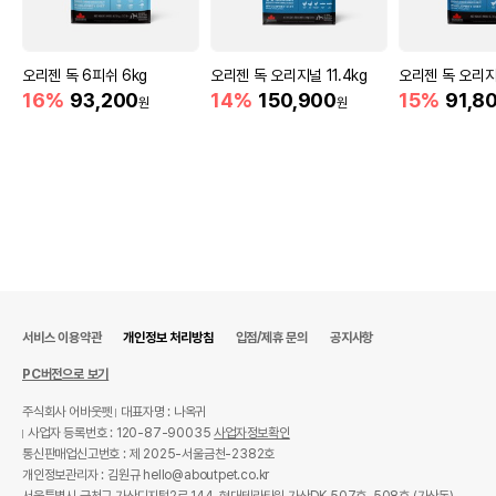
오리젠 독 6피쉬 6kg
오리젠 독 오리지널 11.4kg
오리젠 독 오리지
16%
93,200
14%
150,900
15%
91,8
원
원
서비스 이용약관
개인정보 처리방침
입점/제휴 문의
공지사항
PC버전으로 보기
주식회사 어바웃펫
대표자명 : 나옥귀
사업자 등록번호 : 120-87-90035
사업자정보확인
통신판매업신고번호 : 제 2025-서울금천-2382호
개인정보관리자 : 김원규 hello@aboutpet.co.kr
서울특별시 금천구 가산디지털2로 144, 현대테라타워 가산DK 507호, 508호 (가산동)