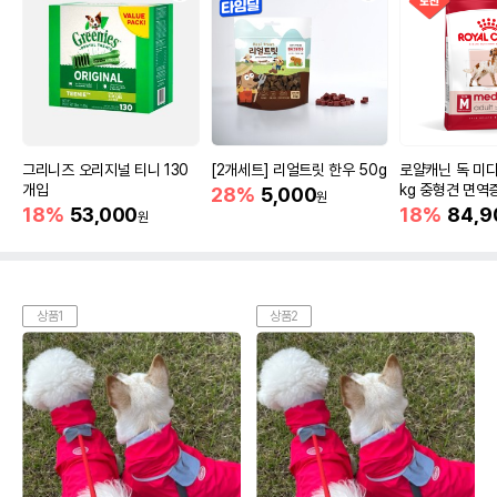
그리니즈 오리지널 티니 130
[2개세트] 리얼트릿 한우 50g
로얄캐닌 독 미디
개입
kg 중형견 면역
28%
5,000
원
18%
53,000
18%
84,9
원
상품1
상품2