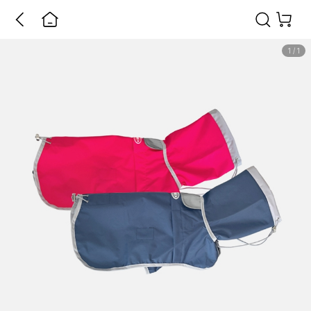
1
/
1