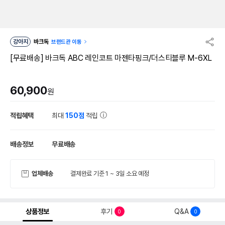
강아지
바크독
브랜드관 이동
[무료배송] 바크독 ABC 레인코트 마젠타핑크/더스티블루 M-6XL
60,900
원
적립혜택
최대
150점
적립
배송정보
무료배송
업체배송
결제완료 기준 1 ~ 3일 소요 예정
상품정보
후기
Q&A
0
0