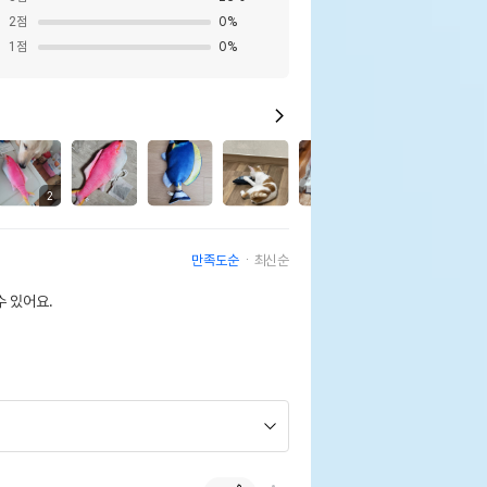
2
점
0
%
1
점
0
%
4
2
만족도순
최신순
 있어요.