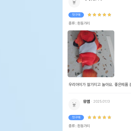
첫구매
종류 : 흰동가리
우리아이가 잘가지고 놀아요. 좋은제품 
뮤앰
2025.01.13
첫구매
종류 : 흰동가리