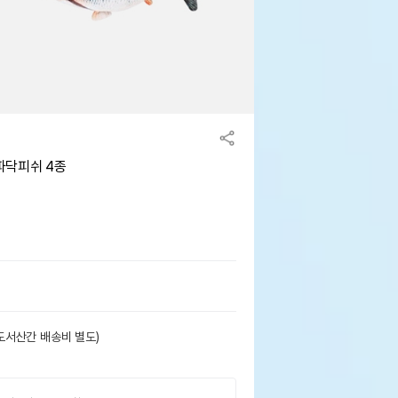
파닥피쉬 4종
도서산간 배송비 별도)