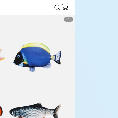
1
/
5