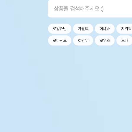
로얄캐닌
가필드
이나바
지위픽
로마샌드
캣만두
로우즈
모래