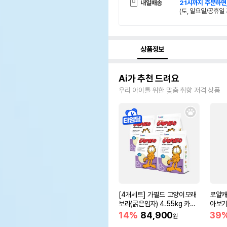
내일배송
21시까지 주문하면
(토, 일요일/공휴일 
상품정보
Ai가 추천 드려요
우리 아이를 위한 맞춤 취향 저격 상품
[4개세트] 가필드 고양이모래
로얄캐
보라(굵은입자) 4.55kg 카사
아보기(
바모래
14%
84,900
39
원