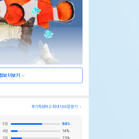
정보 더보기
후기작성하고 최대 150점 받기
5
점
64
%
4
점
14
%
3
점
23
%