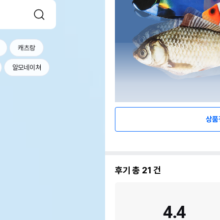
캐츠랑
알모네이쳐
상품
후기 총
21
건
4.4