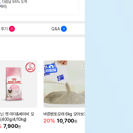
,
다음날 95% 도착
제외)
후기
Q&A
21
0
닌 캣 마더&베이비 모
바른벤토모래 6kg 모아보기
로얄캐닌 캣 인도어 4k
400g/4/10kg)
새 감소
20%
10,700
원
%
7,900
16%
55,000
원
원