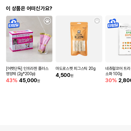
이 상품은 어떠신가요?
[어펫단독] 인트라젠 플러스
마도로스펫 피그스틱 20g
네츄럴코어 트리
영양제 (2g*200p)
소화 100g
4,500
원
43%
45,000
30%
2,80
원