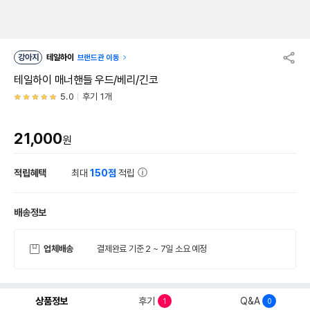
강아지
테일하이
브랜드관 이동
테일하이 매너핸들 우드/베리/긴코
5.0
후기 1개
21,000
원
적립혜택
최대
150점
적립
배송정보
업체배송
결제완료 기준 2 ~ 7일 소요 예정
상품정보
후기
Q&A
1
0