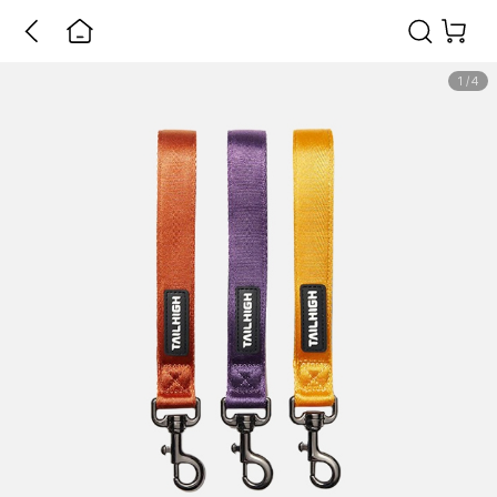
1
/
4