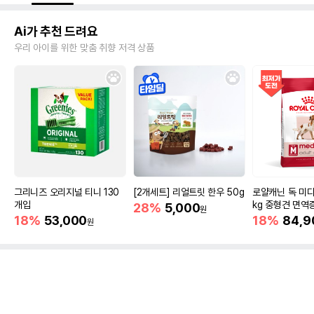
Ai가 추천 드려요
우리 아이를 위한 맞춤 취향 저격 상품
그리니즈 오리지널 티니 130
[2개세트] 리얼트릿 한우 50g
로얄캐닌 독 미디
개입
kg 중형견 면역
28%
5,000
원
18%
53,000
18%
84,9
원