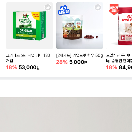
그리니즈 오리지널 티니 130
[2개세트] 리얼트릿 한우 50g
로얄캐닌 독 미디
개입
kg 중형견 면역
28%
5,000
원
18%
53,000
18%
84,9
원