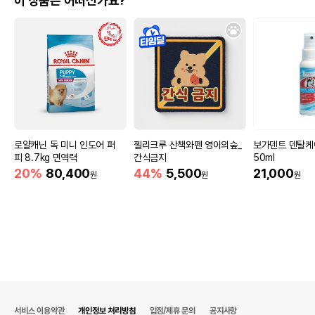
이 상품은 어떠신가요?
로얄캐닌 독 미니 인도어 퍼
젤리크루 산책와펜 영이의숲_
보가덴트 덴탈케
피 8.7kg 면역력
간식금지
50ml
20%
80,400
44%
5,500
21,000
원
원
원
서비스 이용약관
개인정보 처리방침
입점/제휴 문의
공지사항