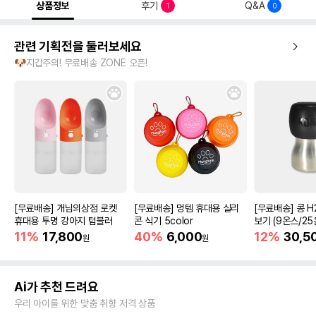
상품정보
후기
Q&A
1
0
관련 기획전을 둘러보세요
🐶지갑주의! 무료배송 ZONE 오픈!
[무료배송] 개님의상점 로켓
[무료배송] 멍템 휴대용 실리
[무료배송] 콩 H
휴대용 투명 강아지 텀블러
콘 식기 5color
보기 (9온스/25
11%
17,800
40%
6,000
12%
30,5
원
원
Ai가 추천 드려요
우리 아이를 위한 맞춤 취향 저격 상품