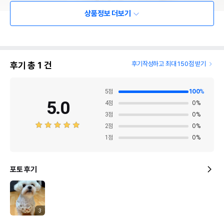
상품정보 더보기
후기 총
1
건
후기작성하고 최대 150점 받기
5
점
100
%
5.0
4
점
0
%
3
점
0
%
2
점
0
%
1
점
0
%
포토 후기
3