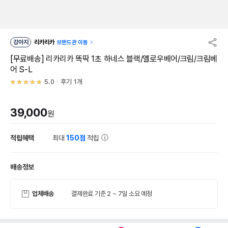
강아지
리카리카
브랜드관 이동
[무료배송] 리카리카 똑딱 1초 하네스 블랙/옐로우베어/크림/크림베
어 S-L
5.0
후기 1개
39,000
원
적립혜택
최대
150점
적립
배송정보
업체배송
결제완료 기준 2 ~ 7일 소요 예정