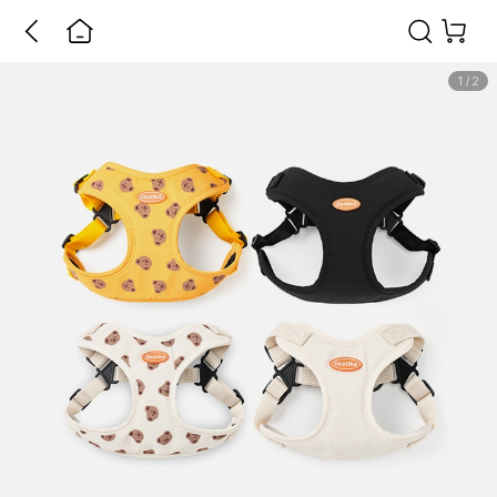
1
/
2