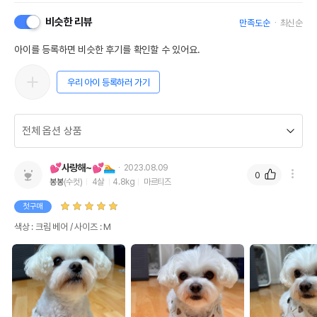
비슷한 리뷰
만족도순
최신순
아이를 등록하면 비슷한 후기를 확인할 수 있어요.
우리 아이 등록하러 가기
💕사랑해~💕🏊
2023.08.09
0
봉봉
(수컷)
4살
4.8kg
마르티즈
첫구매
색상 : 크림 베어 / 사이즈 : M