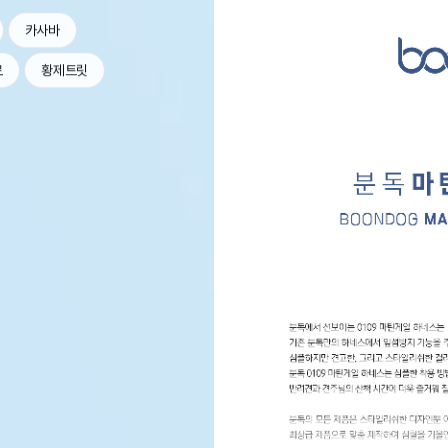
카사바
르
황제트릿