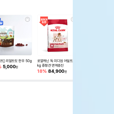
세트] 리얼트릿 한우 50g
로얄캐닌 독 미디엄 어덜트 10
오리젠 독 스몰브리드 4
kg 중형견 면역증진
%
5,000
15%
75,400
원
원
18%
84,900
원