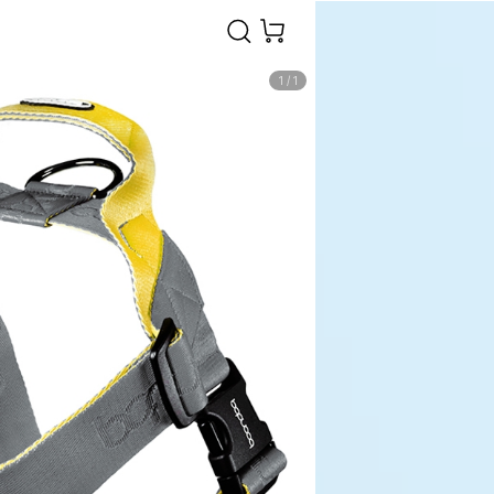
1
/
1