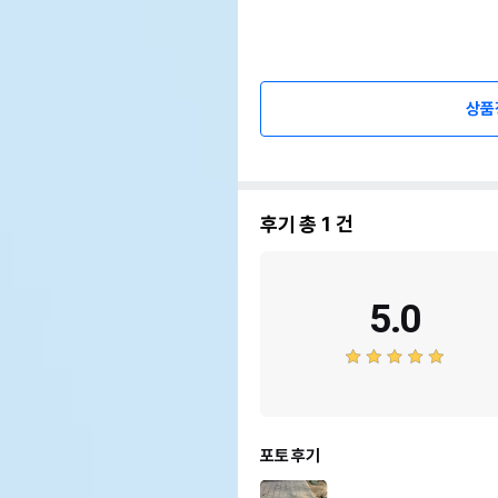
상품
후기 총
1
건
5.0
포토 후기