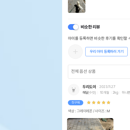
비슷한 리뷰
아이를 등록하면 비슷한 후기를 확인할 수
우리 아이 등록하러 가기
두리도이
2023.11.27
해달
(수컷)
10개월
2kg
하나뿐
첫구매
색상 : 그레이레몬 / 사이즈 : M