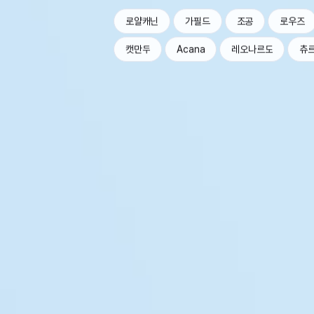
로얄캐닌
가필드
조공
로우즈
캣만두
Acana
레오나르도
츄