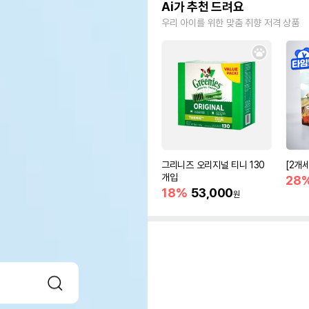
Ai가 추천 드려요
우리 아이를 위한 맞춤 취향 저격 상품
그리니즈 오리지널 티니 130
[2개
개입
28
18%
53,000
원