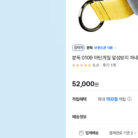
강아지
분독
브랜드관 이동
분독 0109 마틴게일 앞섬방지 하네
5.0
후기 1개
52,000
원
적립혜택
최대
150점
적립
배송정보
업체배송
결제완료 기준 2 ~