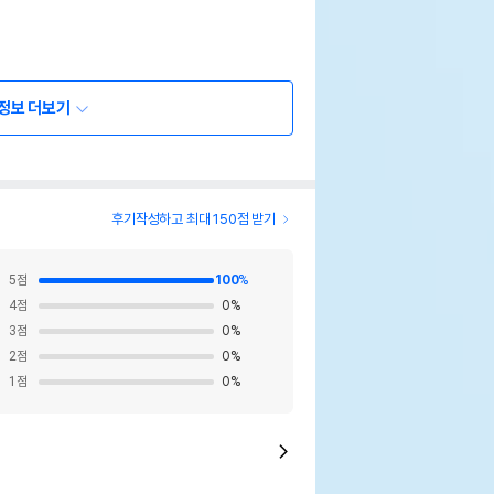
정보 더보기
후기작성하고 최대 150점 받기
5
점
100
%
4
점
0
%
3
점
0
%
2
점
0
%
1
점
0
%