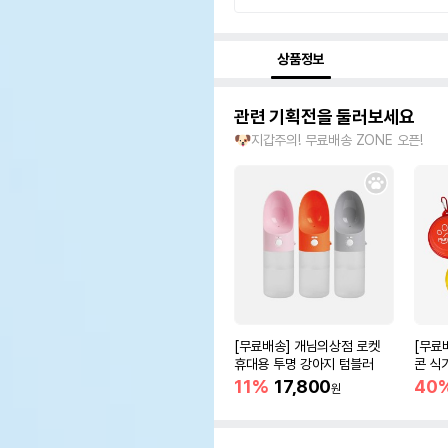
상품정보
관련 기획전을 둘러보세요
🐶지갑주의! 무료배송 ZONE 오픈!
[무료배송] 개님의상점 로켓
[무료
휴대용 투명 강아지 텀블러
콘 식기
11%
17,800
40
원