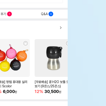
후기
Q&A
1
0
배송] 멍템 휴대용 실리
[무료배송] 콩 H2O 보틀 모아
[무료배송] 콩 트레블 
 5color
보기 (9온스/25온스)
12%
32,300
원
%
6,000
12%
30,500
원
원