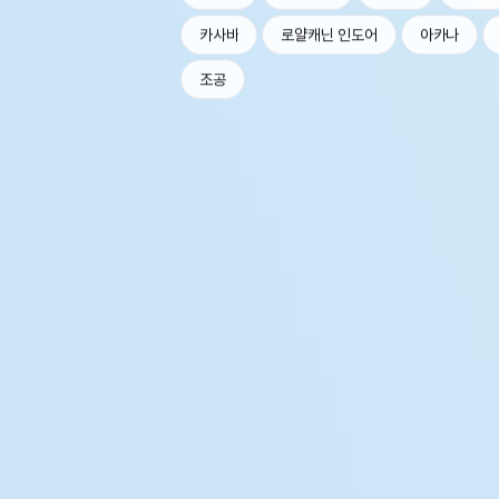
카사바
로얄캐닌 인도어
아카나
조공