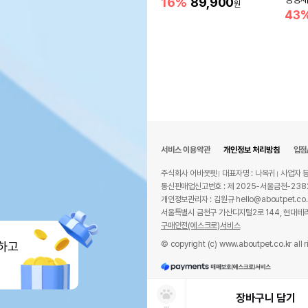
16%
89,900
원
43
서비스 이용약관
개인정보 처리방침
입점
주식회사 어바웃펫
대표자명 : 나옥귀
사업자 등
통신판매업신고번호 : 제 2025-서울금천-238
개인정보관리자 : 김원규 hello@aboutpet.co.
서울특별시 금천구 가산디지털2로 144, 현대테라
구매안전(에스크로)서비스
© copyright (c) www.aboutpet.co.kr all r
하고
장바구니 담기