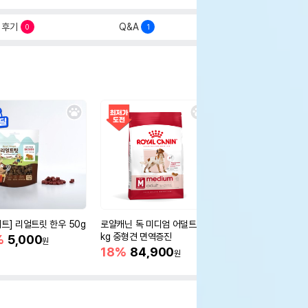
후기
Q&A
0
1
세트] 리얼트릿 한우 50g
로얄캐닌 독 미디엄 어덜트 10
오리젠 독 스몰브리드 4
kg 중형견 면역증진
%
5,000
15%
75,400
원
원
18%
84,900
원