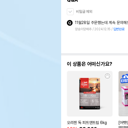
비밀글 제외
양송이양배추
2024.12.15
답변완료
이 상품은 어떠신가요?
오리젠 독 피트앤트림 6kg
[어펫
영양제 