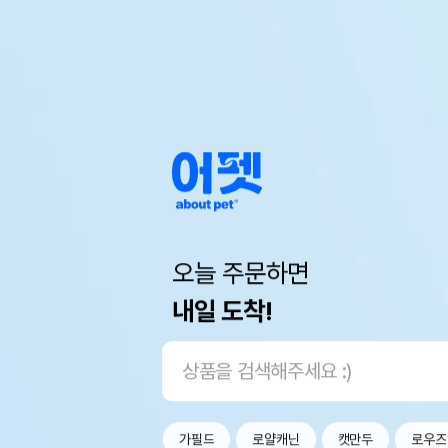
오늘 주문하면
내일 도착!
가필드
로얄캐닌
캣만두
로우즈