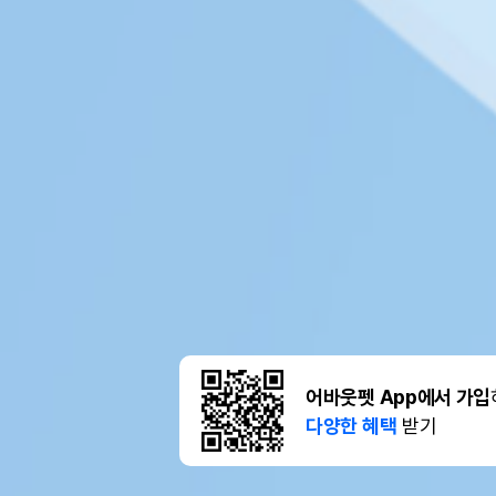
어바웃펫 App에서 가입
다양한 혜택
받기