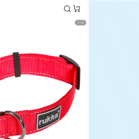
1
/
6