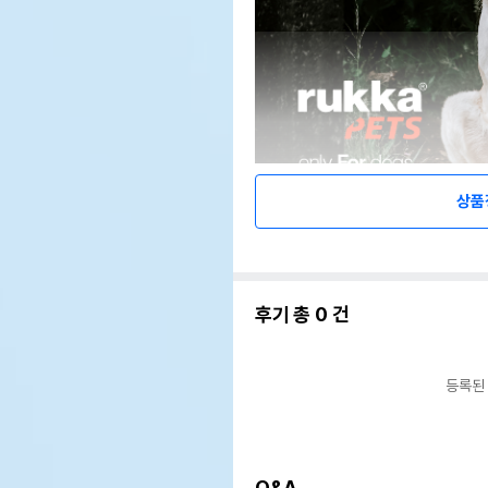
상품
후기 총
0
건
등록된
Q&A