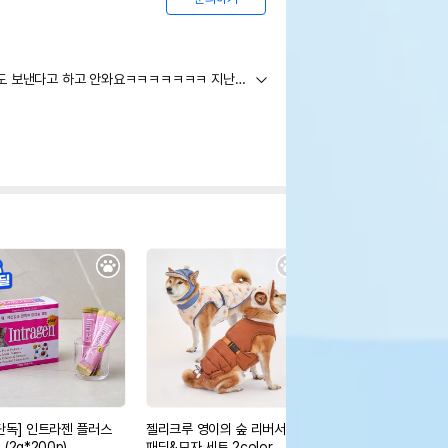
11월28일 주문했는데 계속 문의해도 보낸다고 하고 안와요ㅋㅋㅋㅋㅋㅋㅋ 지난주금요일에 송장번호알려준다더니 송장번호 안뜨는데요? 4번문의하고5번째문의에요!!
단독] 인트라젠 플러스
젤리크루 영이의 숲 리버서블
펫띵 후리스 리버서블 
(2g*200p)
패딩&모자 세트 2color
패딩 핑크 1호-6호