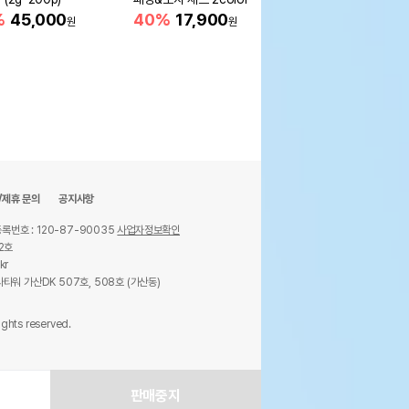
%
45,000
40%
17,900
36%
20,900
원
원
원
/제휴 문의
공지사항
록번호 : 120-87-90035
사업자정보확인
2호
kr
타워 가산DK 507호, 508호 (가산동)
ights reserved.
판매중지