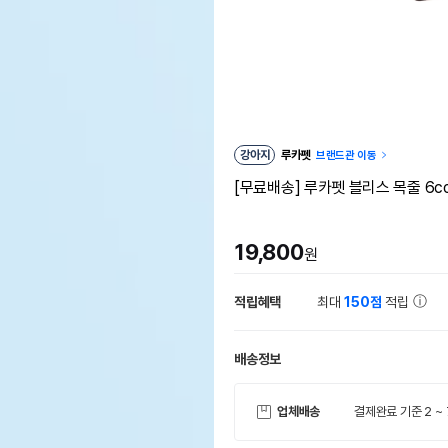
강아지
루카펫
브랜드관 이동
[무료배송] 루카펫 블리스 목줄 6col
19,800
원
적립혜택
최대
150점
적립
배송정보
업체배송
결제완료 기준 2 ~