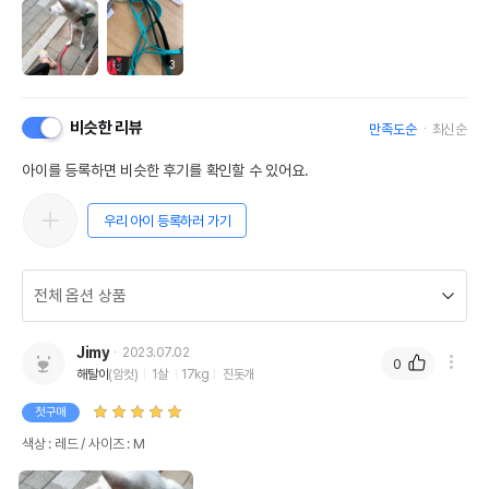
3
비슷한 리뷰
만족도순
최신순
아이를 등록하면 비슷한 후기를 확인할 수 있어요.
우리 아이 등록하러 가기
Jimy
2023.07.02
0
해탈이
(암컷)
1살
17kg
진돗개
첫구매
색상 : 레드 / 사이즈 : M