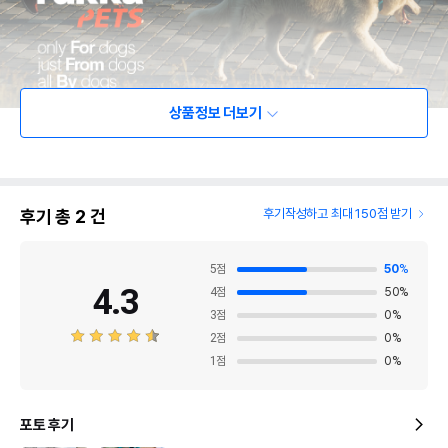
상품정보 더보기
후기 총
2
건
후기작성하고 최대 150점 받기
5
점
50
%
4.3
4
점
50
%
3
점
0
%
2
점
0
%
1
점
0
%
포토 후기