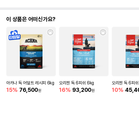
이 상품은 어떠신가요?
아카나 독 어덜트 레시피 6kg
오리젠 독 6피쉬 6kg
오리젠 독 6피쉬 
15%
76,500
16%
93,200
10%
45,4
원
원