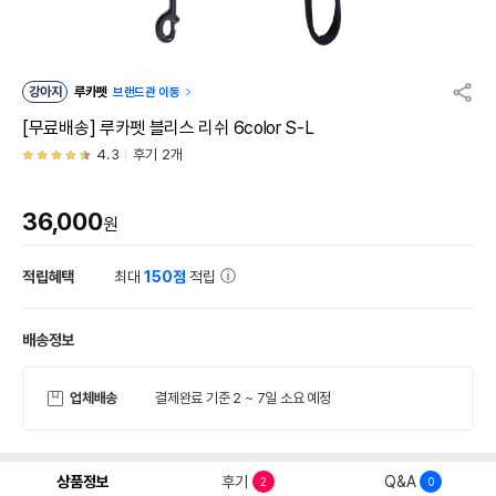
강아지
루카펫
브랜드관 이동
[무료배송] 루카펫 블리스 리쉬 6color S-L
4.3
후기 2개
36,000
원
적립혜택
최대
150점
적립
배송정보
업체배송
결제완료 기준 2 ~ 7일 소요 예정
상품정보
후기
Q&A
2
0