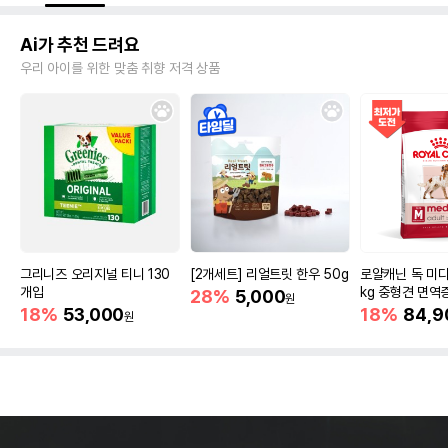
Ai가 추천 드려요
우리 아이를 위한 맞춤 취향 저격 상품
그리니즈 오리지널 티니 130
[2개세트] 리얼트릿 한우 50g
로얄캐닌 독 미디
개입
kg 중형견 면역
28%
5,000
원
18%
53,000
18%
84,9
원