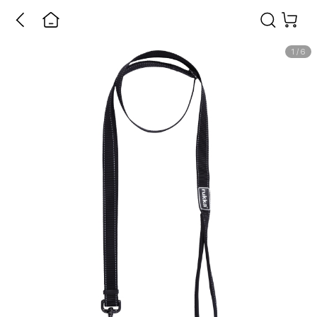
1
/
6