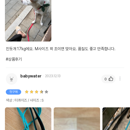
진돗개 17kg에요. M사이즈 꽉 조이면 맞아요. 품질도 좋고 만족합니다.

#상품후기
babywater
2023.12.13
0
첫구매
색상 : 터콰이즈 / 사이즈 : S