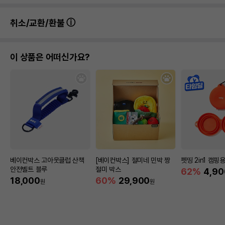
취소/교환/환불
이 상품은 어떠신가요?
베이컨박스 고아웃클럽 산책
[베이컨박스] 절미네 민박 짱
펫띵 2in1 캠핑
안전벨트 블루
절미 박스
62%
4,90
18,000
60%
29,900
원
원