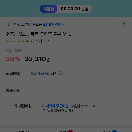
타임딜
00:00:00
남음
강아지 & 고양이
쉬즈곤
브랜드관 이동
쉬즈곤 3초 쿨매트 모히또 블루 M-L
4.6
후기 15개
51,000원
36%
32,310
원
적립혜택
최대
150점
적립
배송정보
내일배송
21시까지 주문하면,
다음날 95% 도착
(토, 일요일/공휴일 제외)