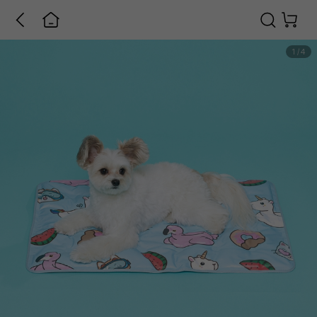
1
/
4