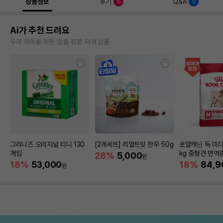
상품정보
후기
Q&A
15
0
Ai가 추천 드려요
우리 아이를 위한 맞춤 취향 저격 상품
그리니즈 오리지널 티니 130
[2개세트] 리얼트릿 한우 50g
로얄캐닌 독 미디
개입
kg 중형견 면역
28%
5,000
원
18%
53,000
18%
84,9
원