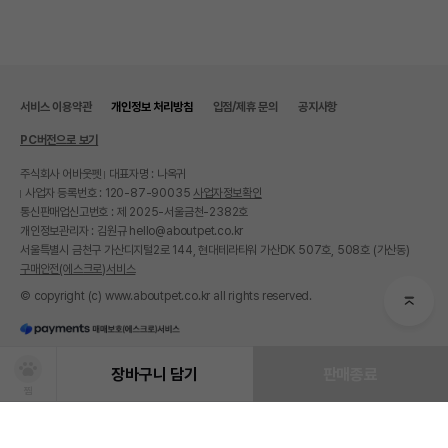
서비스 이용약관
개인정보 처리방침
입점/제휴 문의
공지사항
PC버전으로 보기
주식회사 어바웃펫
대표자명 : 나옥귀
사업자 등록번호 : 120-87-90035
사업자정보확인
통신판매업신고번호 : 제 2025-서울금천-2382호
개인정보관리자 : 김원규 hello@aboutpet.co.kr
서울특별시 금천구 가산디지털2로 144, 현대테라타워 가산DK 507호, 508호 (가산동)
구매안전(에스크로)서비스
© copyright (c) www.aboutpet.co.kr all rights reserved.
장바구니 담기
판매종료
찜
상품선택
처방사료 주문 시 확인해주세요!
쿠폰보기
적립혜택
취소/ 교환/ 환불
유통기한 임박 상품
최저가 도전 상품
AI검색
AI검색