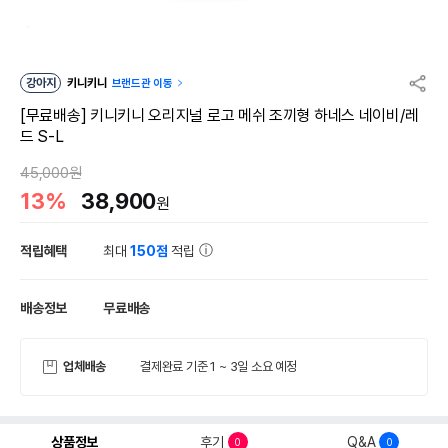
강아지
키니키니
브랜드관 이동
[무료배송] 키니키니 오리지널 로고 메쉬 조끼형 하네스 네이비/레
드 S-L
45,000원
13%
38,900
원
적립혜택
최대
150점
적립
배송정보
무료배송
업체배송
결제완료 기준 1 ~ 3일 소요 예정
상품정보
후기
Q&A
0
0