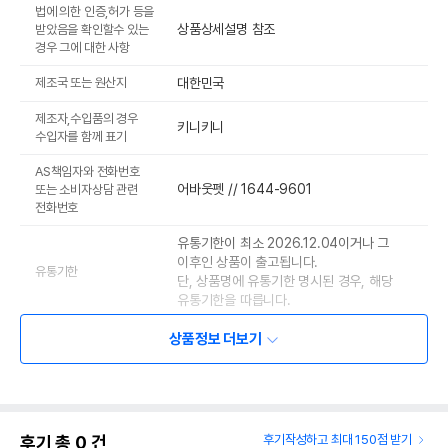
법에 의한 인증,허가 등을
상품상세설명 참조
받았음을 확인할수 있는
경우 그에 대한 사항
제조국 또는 원산지
대한민국
제조자,수입품의 경우
키니키니
수입자를 함께 표기
AS책임자와 전화번호
어바웃펫 // 1644-9601
또는 소비자상담 관련
전화번호
유통기한이 최소 2026.12.04이거나 그
이후인 상품이 출고됩니다.
유통기한
단, 상품명에 유통기한 명시된 경우, 해당
유통기한을 따릅니다.
상품정보 더보기
후기 총
0
건
후기작성하고 최대 150점 받기