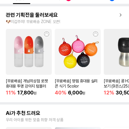
관련 기획전을 둘러보세요
🐶지갑주의! 무료배송 ZONE 오픈!
[무료배송] 개님의상점 로켓
[무료배송] 멍템 휴대용 실리
[무료배송] 콩 H
휴대용 투명 강아지 텀블러
콘 식기 5color
보기 (9온스/25
11%
17,800
40%
6,000
12%
30,5
원
원
Ai가 추천 드려요
우리 아이를 위한 맞춤 취향 저격 상품