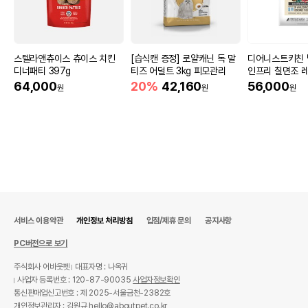
스텔라앤츄이스 츄이스 치킨
[습식캔 증정] 로얄캐닌 독 말
디어니스트키친 
디너패티 397g
티즈 어덜트 3kg 피모관리
인프리 칠면조 레
64,000
20%
42,160
56,000
원
원
원
서비스 이용약관
개인정보 처리방침
입점/제휴 문의
공지사항
PC버전으로 보기
주식회사 어바웃펫
대표자명 : 나옥귀
사업자 등록번호 : 120-87-90035
사업자정보확인
통신판매업신고번호 : 제 2025-서울금천-2382호
개인정보관리자 : 김원규 hello@aboutpet.co.kr