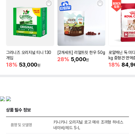
그리니즈 오리지널 티니 130
[2개세트] 리얼트릿 한우 50g
로얄캐닌 독 미디
개입
kg 중형견 면역
28%
5,000
원
18%
53,000
18%
84,9
원
상품 필수 정보
키니키니 오리지널 로고 메쉬 조끼형 하네스
품명 및 모델명
네이비/레드 S-L