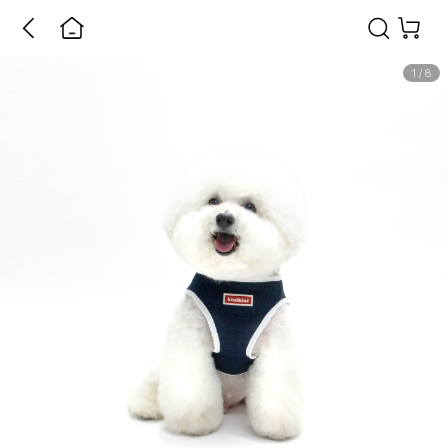
1
/
8