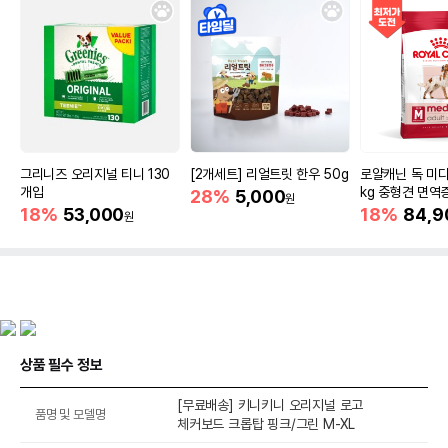
그리니즈 오리지널 티니 130
[2개세트] 리얼트릿 한우 50g
로얄캐닌 독 미디
개입
kg 중형견 면역
28%
5,000
원
18%
53,000
18%
84,9
원
상품 필수 정보
[무료배송] 키니키니 오리지널 로고
품명 및 모델명
체커보드 크롭탑 핑크/그린 M-XL