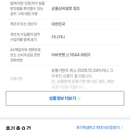
법에 의한 인증,허가 등을
상품상세설명 참조
받았음을 확인할수 있는
경우 그에 대한 사항
제조국 또는 원산지
대한민국
제조자,수입품의 경우
키니키니
수입자를 함께 표기
AS책임자와 전화번호
어바웃펫 // 1644-9601
또는 소비자상담 관련
전화번호
유통기한이 최소 2026.12.04이거나 그
이후인 상품이 출고됩니다.
유통기한
단, 상품명에 유통기한 명시된 경우, 해당
유통기한을 따릅니다.
상품정보 더보기
후기 총
0
건
후기작성하고 최대 150점 받기