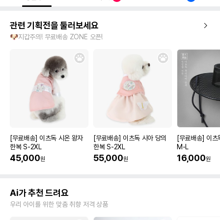
관련 기획전을 둘러보세요
🐶지갑주의! 무료배송 ZONE 오픈!
[무료배송] 이츠독 시온 왕자
[무료배송] 이츠독 시아 당의
[무료배송] 이츠
한복 S-2XL
한복 S-2XL
M-L
45,000
55,000
16,000
원
원
원
Ai가 추천 드려요
우리 아이를 위한 맞춤 취향 저격 상품