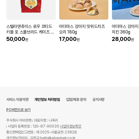
스텔라앤츄이스 로우 코티드
아더마스 강아지 밋위드치즈
아더마스 강아지
키블 포 스몰브리드 케이즈 프
오리 180g
치킨 360g
리 치킨 1.6kg
50,000
17,000
28,000
원
원
원
서비스 이용약관
개인정보 처리방침
입점/제휴 문의
공지사항
PC버전으로 보기
주식회사 어바웃펫
대표자명 : 나옥귀
사업자 등록번호 : 120-87-90035
사업자정보확인
통신판매업신고번호 : 제 2025-서울금천-2382호
개인정보관리자 : 김원규 hello@aboutpet.co.kr