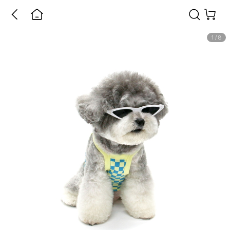
1
/
8