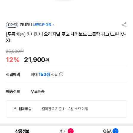
강아지
키니키니
브랜드관 이동
[무료배송] 키니키니 오리지널 로고 체커보드 크롭탑 핑크/그린 M-
XL
25,000원
12%
21,900
원
적립혜택
최대
150점
적립
배송정보
무료배송
업체배송
결제완료 기준 1 ~ 3일 소요 예정
상품정보
후기
Q&A
0
0