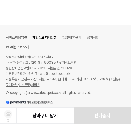
서비스 이용약관
개인정보 처리방침
입점/제휴 문의
공지사항
PC버전으로 보기
주식회사 어바웃펫
대표자명 : 나옥귀
사업자 등록번호 : 120-87-90035
사업자정보확인
통신판매업신고번호 : 제 2025-서울금천-2382호
개인정보관리자 : 김원규 hello@aboutpet.co.kr
서울특별시 금천구 가산디지털2로 144, 현대테라타워 가산DK 507호, 508호 (가산동)
구매안전(에스크로)서비스
© copyright (c) www.aboutpet.co.kr all rights reserved.
장바구니 담기
판매중지
찜