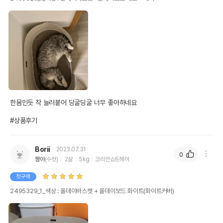
한몸인듯 착 늘러붙어 딩굴딩굴 너무 좋아하네요

#상품후기
Borii
2023.07.31
0
짱아
(수컷)
2살
5kg
코리안쇼트헤어
첫구매
2495329_1_색상 : 올데이바스켓 + 올데이보드 화이트(화이트커버)