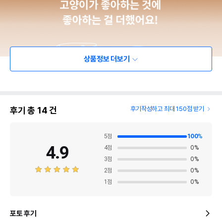
상품정보 더보기
후기 총
14
건
후기작성하고 최대 150점 받기
5
점
100
%
4.9
4
점
0
%
3
점
0
%
2
점
0
%
1
점
0
%
포토 후기