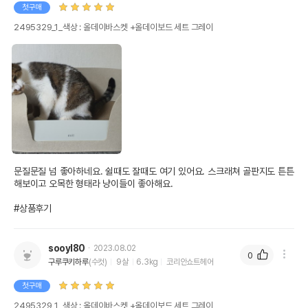
첫구매
2495329_1_색상 : 올데이바스켓 +올데이보드 세트 그레이
문질문질 넘 좋아하네요. 쉴때도 잘때도 여기 있어요. 스크래쳐 골판지도 튼튼
해보이고 오목한 형태라 냥이들이 좋아해요.

#상품후기
sooyl80
2023.08.02
0
구루쿠키하루
(수컷)
9살
6.3kg
코리안쇼트헤어
첫구매
2495329_1_색상 : 올데이바스켓 +올데이보드 세트 그레이