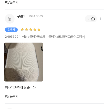
#상품후기
구린티
2024.05.16
0
첫구매
2495329_1_색상 : 올데이바스켓 + 올데이보드 화이트(화이트커버)
행사때 저렴히 샀습니다

#상품후기