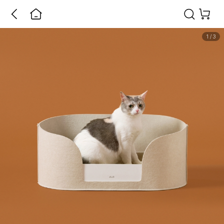
1
/
3