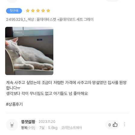
첫구매
2495329_1_색상 : 올데이바스켓 +올데이보드 세트 그레이
계속 사주고 싶었는데 조금더 저렴한 가격에 사주고자 망설였던 집사를 원망
합니다ㅠ

생각보다 각이 무너짐도 없고 아기들도 넘 좋아해요

#상품후기
뚱쪼설황
2023.11.20
0
뚱복
(수컷)
7살
5.6kg
코리안쇼트헤어