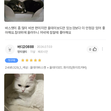
바스켓이 좀 많이 비싼 편이지만 올데이보드만 있는것보다 더 안정감 있어 좋
아해요.침대위에 올려두니 저녁에 잠잘때 좋아해요
버디20888
2024.07.03
0
멍띠썰띠
11살
페르시안
첫구매
2495329_1_색상 : 올데이바스켓 + 올데이보드 화이트(화이트커버)