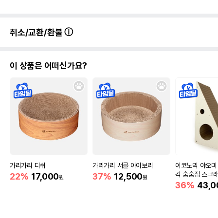
취소/교환/환불
이 상품은 어떠신가요?
가리가리 디쉬
가리가리 서클 아이보리
이코노믹 야오미 
각 숨숨집 스크
22%
17,000
37%
12,500
원
원
36%
43,0