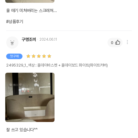
울 애기 미쳐버리는 스크래쳐...

#상품후기
구명조끼
2024.06.11
0
첫구매
2495329_1_색상 : 올데이바스켓 + 올데이보드 화이트(화이트커버)
잘 쓰고 있습니다^^
