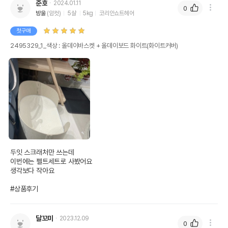
준호
2024.01.11
0
방울
(암컷)
5살
5kg
코리안쇼트헤어
첫구매
2495329_1_색상 : 올데이바스켓 + 올데이보드 화이트(화이트커버)
두잇 스크래처만 쓰는데

이번에는 펠트세트로 사봤어요

생각보다 작아요

#상품후기
달꼬미
2023.12.09
0