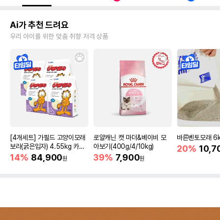
Ai가 추천 드려요
우리 아이를 위한 맞춤 취향 저격 상품
[4개세트] 가필드 고양이모래
로얄캐닌 캣 마더&베이비 모
바른벤토모래 6
보라(굵은입자) 4.55kg 카사
아보기(400g/4/10kg)
20%
10,7
바모래
14%
84,900
39%
7,900
원
원