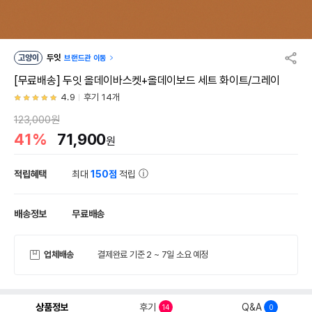
고양이
두잇
브랜드관 이동
[무료배송] 두잇 올데이바스켓+올데이보드 세트 화이트/그레이
4.9
후기 14개
123,000원
41%
71,900
원
적립혜택
최대
150점
적립
배송정보
무료배송
업체배송
결제완료 기준 2 ~ 7일 소요 예정
상품정보
후기
Q&A
14
0