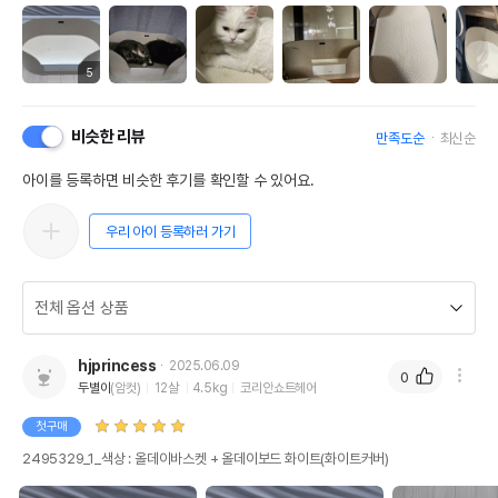
5
비슷한 리뷰
만족도순
최신순
아이를 등록하면 비슷한 후기를 확인할 수 있어요.
우리 아이 등록하러 가기
hjprincess
2025.06.09
0
두별이
(암컷)
12살
4.5kg
코리안쇼트헤어
첫구매
2495329_1_색상 : 올데이바스켓 + 올데이보드 화이트(화이트커버)