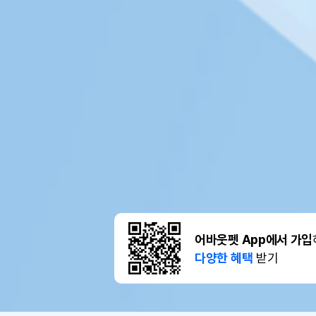
어바웃펫 App에서 가입
다양한 혜택
받기