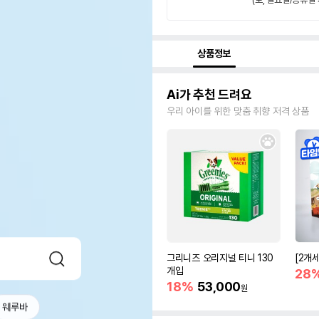
상품정보
Ai가 추천 드려요
우리 아이를 위한 맞춤 취향 저격 상품
그리니즈 오리지널 티니 130
[2개
개입
28
18%
53,000
원
웨루바