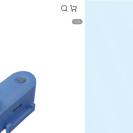
1
/
4