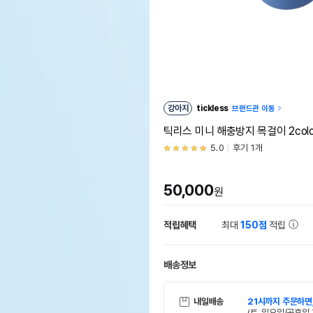
강아지
tickless
브랜드관 이동
틱리스 미니 해충방지 목걸이 2colo
5.0
후기 1개
50,000
원
적립혜택
최대
150점
적립
배송정보
내일배송
21시까지 주문하면
(토, 일요일/공휴일 