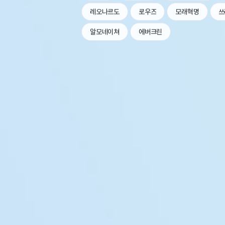
레오나르도
로우즈
모래혁명
쓰
알모네이쳐
에버크린