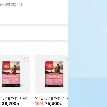
문의글이 없습니다.
 독 스몰브리드 1.8kg
오리젠 독 스몰브리드 4.5kg
스텔라앤츄이스 츄이스
밀믹서 510g
%
39,200
15%
75,400
원
원