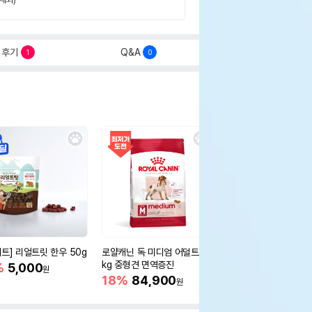
후기
Q&A
1
0
세트] 리얼트릿 한우 50g
로얄캐닌 독 미디엄 어덜트 10
오리젠 독 스몰브리드 4
kg 중형견 면역증진
%
5,000
15%
75,400
원
원
18%
84,900
원