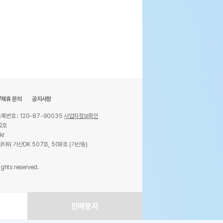
74,000
원
/제휴 문의
공지사항
록번호 : 120-87-90035
사업자정보확인
2호
kr
타워 가산DK 507호, 508호 (가산동)
ights reserved.
판매중지