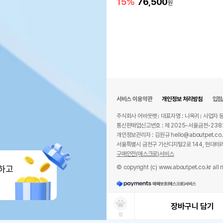
15%
76,500
원
서비스 이용약관
개인정보 처리방침
입점
주식회사 어바웃펫
대표자명 : 나옥귀
사업자 등
통신판매업신고번호 : 제 2025-서울금천-238
개인정보관리자 : 김원규 hello@aboutpet.co.
서울특별시 금천구 가산디지털2로 144, 현대테라
구매안전(에스크로)서비스
© copyright (c) www.aboutpet.co.kr all r
하고
장바구니 담기
찜