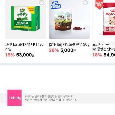
그리니즈 오리지널 티니 130
[2개세트] 리얼트릿 한우 50g
로얄캐닌 독 미디
개입
kg 중형견 면역
28%
5,000
원
18%
53,000
18%
84,9
원