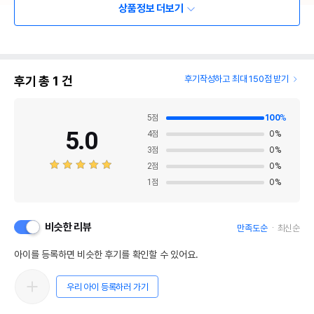
상품정보 더보기
후기 총
1
건
후기작성하고 최대 150점 받기
5
점
100
%
5.0
4
점
0
%
3
점
0
%
2
점
0
%
1
점
0
%
비슷한 리뷰
만족도순
최신순
아이를 등록하면 비슷한 후기를 확인할 수 있어요.
우리 아이 등록하러 가기