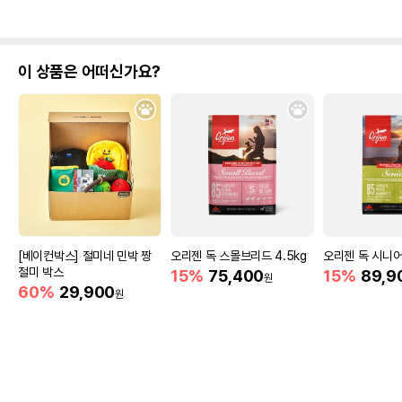
이 상품은 어떠신가요?
[베이컨박스] 절미네 민박 짱
오리젠 독 스몰브리드 4.5kg
오리젠 독 시니어
절미 박스
15%
75,400
15%
89,9
원
60%
29,900
원