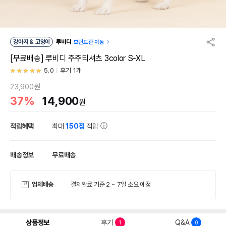
강아지 & 고양이
루비디
브랜드관 이동
[무료배송] 루비디 주주티셔츠 3color S-XL
5.0
후기 1개
23,900원
37%
14,900
원
적립혜택
최대
150점
적립
배송정보
무료배송
업체배송
결제완료 기준 2 ~ 7일 소요 예정
상품정보
후기
Q&A
1
0