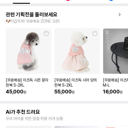
관련 기획전을 둘러보세요
🐶지갑주의! 무료배송 ZONE 오픈!
[무료배송] 이츠독 시온 왕자
[무료배송] 이츠독 시아 당의
[무료배송] 이츠
한복 S-2XL
한복 S-2XL
M-L
45,000
55,000
16,000
원
원
원
Ai가 추천 드려요
우리 아이를 위한 맞춤 취향 저격 상품