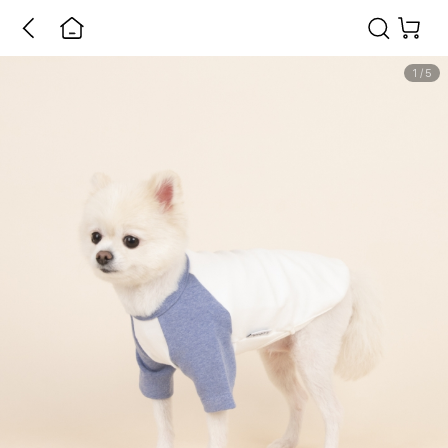
1
/
5