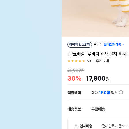
강아지 & 고양이
루비디
브랜드관 이동
[무료배송] 루비디 배색 골지 티셔츠
5.0
후기 2개
25,900원
30%
17,900
원
적립혜택
최대
150점
적립
배송정보
무료배송
업체배송
결제완료 기준 2 ~