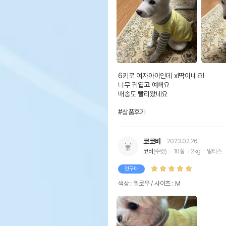
6키로 여자아이인데 xl딱이네요!

너무 귀엽고 예뻐요 

배송도 빨리왔네요

#상품후기
코코비
2023.02.26
코비
(수컷)
10살
2kg
말티즈
첫구매
색상 : 옐로우 / 사이즈 : M