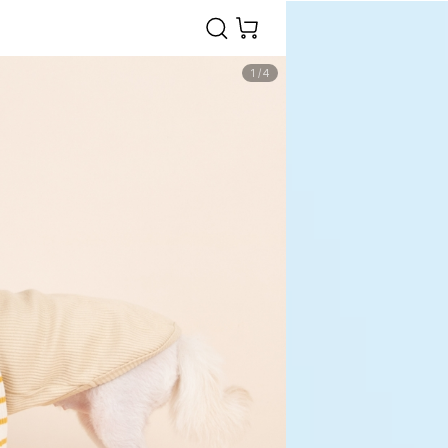
1
/
4