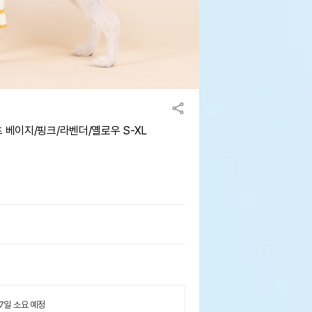
 베이지/핑크/라벤더/옐로우 S-XL
 7일 소요 예정