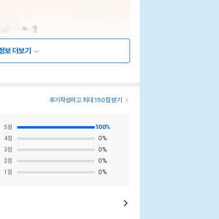
정보 더보기
후기작성하고 최대 150점 받기
5
점
100
%
4
점
0
%
3
점
0
%
2
점
0
%
1
점
0
%