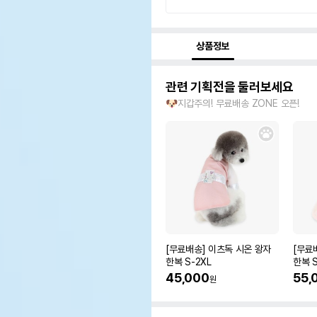
상품정보
관련 기획전을 둘러보세요
🐶지갑주의! 무료배송 ZONE 오픈!
[무료배송] 이츠독 시온 왕자
[무료
한복 S-2XL
한복 S
45,000
55,
원