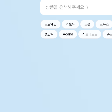
로얄캐닌
가필드
조공
로우즈
캣만두
Acana
레오나르도
츄