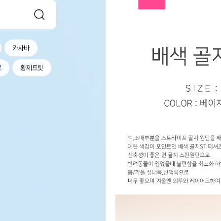
카사바
르
황제트릿