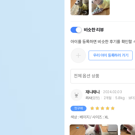
3
비슷한 리뷰
아이를 등록하면 비슷한 후기를 확인할 수
우리 아이 등록하러 가기
재나재나
2024.02.03
리사
(암컷)
2개월
5.8kg
보더
첫구매
색상 : 베이지 / 사이즈 : XL