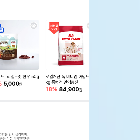
세트] 리얼트릿 한우 50g
로얄캐닌 독 미디엄 어덜트 10
오리젠 독 스몰브리드 4
kg 중형견 면역증진
%
5,000
15%
75,400
원
원
18%
84,900
원