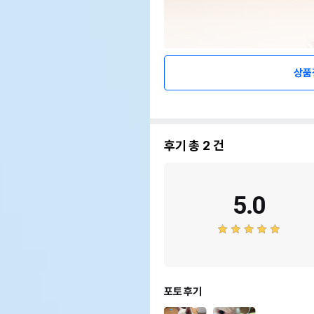
상품
후기 총
2
건
5.0
포토 후기