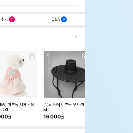
후기
Q&A
2
0
배송] 이츠독 시아 당의
[무료배송] 이츠독 오 마이 갓
[무료배송] 이츠독 몽뚜
-2XL
M-L
즈 아노락 점퍼
000
16,000
38,000
원
원
원