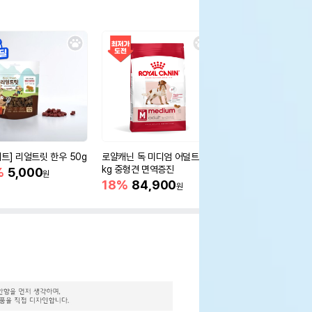
세트] 리얼트릿 한우 50g
로얄캐닌 독 미디엄 어덜트 10
오리젠 독 스몰브리드 4
kg 중형견 면역증진
%
5,000
15%
75,400
원
원
18%
84,900
원