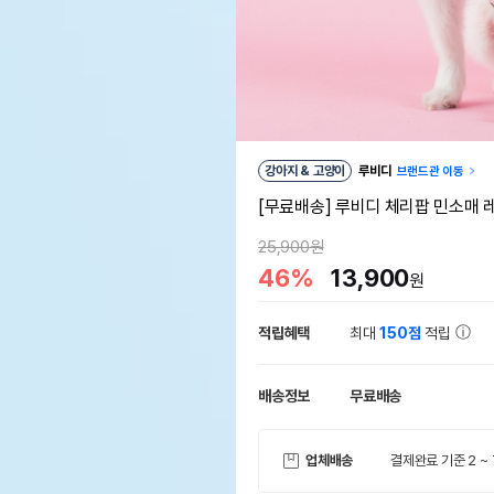
강아지 & 고양이
루비디
브랜드관 이동
[무료배송] 루비디 체리팝 민소매 
25,900원
46%
13,900
원
적립혜택
최대
150점
적립
배송정보
무료배송
업체배송
결제완료 기준 2 ~