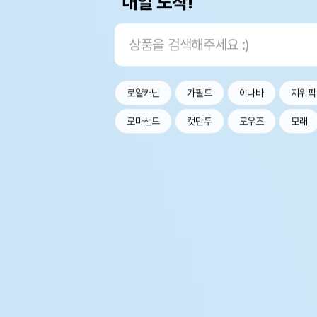
내일 도착!
로얄캐닌
가필드
이나바
지위픽
로마샌드
캣만두
로우즈
모래