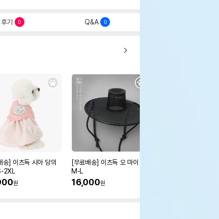
후기
Q&A
0
0
배송] 이츠독 시아 당의
[무료배송] 이츠독 오 마이 갓
[무료배송] 이츠독 몽뚜
-2XL
M-L
즈 아노락 점퍼
000
16,000
38,000
원
원
원