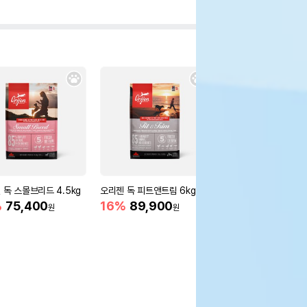
 독 스몰브리드 4.5kg
오리젠 독 피트앤트림 6kg
[습식캔 증정] 로얄캐닌
티즈 어덜트 3kg 피모
%
75,400
16%
89,900
원
원
20%
42,160
원