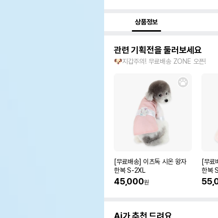
상품정보
관련 기획전을 둘러보세요
🐶지갑주의! 무료배송 ZONE 오픈!
[무료배송] 이츠독 시온 왕자
[무료
한복 S-2XL
한복 S
45,000
55,
원
Ai가 추천 드려요