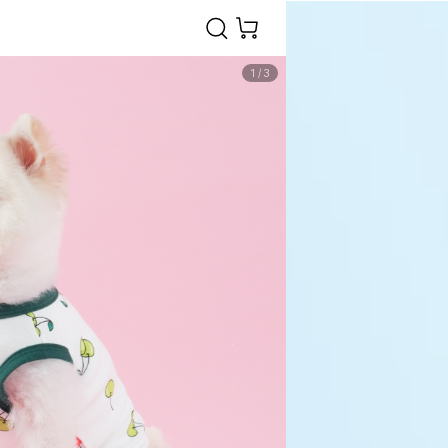
1
/
3