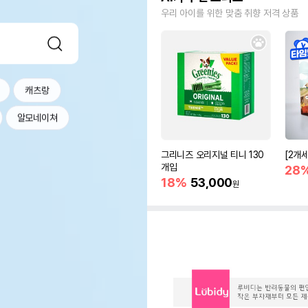
우리 아이를 위한 맞춤 취향 저격 상품
캐츠랑
알모네이쳐
그리니즈 오리지널 티니 130
[2개
개입
28
18%
53,000
원