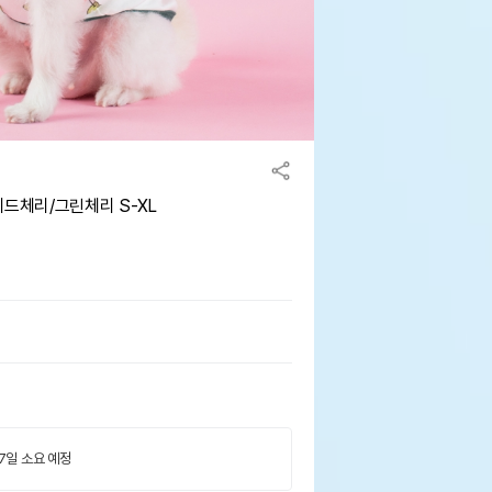
레드체리/그린체리 S-XL
 7일 소요 예정