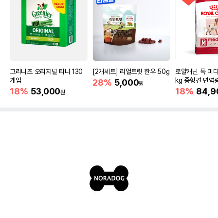
그리니즈 오리지널 티니 130
[2개세트] 리얼트릿 한우 50g
로얄캐닌 독 미디
개입
kg 중형견 면역
28%
5,000
원
18%
53,000
18%
84,9
원