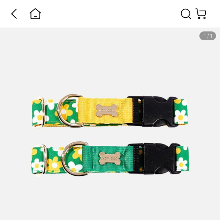
1
/
1