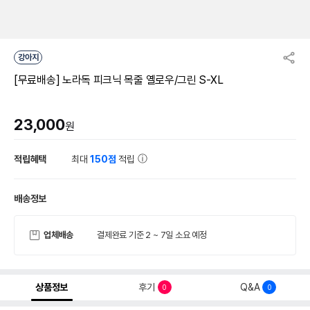
강아지
[무료배송] 노라독 피크닉 목줄 옐로우/그린 S-XL
23,000
원
적립혜택
최대
150점
적립
배송정보
업체배송
결제완료 기준 2 ~ 7일 소요 예정
상품정보
후기
Q&A
0
0