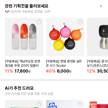
관련 기획전을 둘러보세요
🐶지갑주의! 무료배송 ZONE 오픈!
[무료배송] 개님의상점 로켓
[무료배송] 멍템 휴대용 실리
[무료배송] 콩 H
휴대용 투명 강아지 텀블러
콘 식기 5color
보기 (9온스/25
11%
17,800
40%
6,000
12%
30,5
원
원
Ai가 추천 드려요
우리 아이를 위한 맞춤 취향 저격 상품