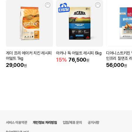
게더 프리 에이커 치킨 레시피
아카나 독 어덜트 레시피 6kg
디어니스트키친 
어덜트 1kg
인프리 칠면조 레
15%
76,500
원
29,000
56,000
원
원
서비스 이용약관
개인정보 처리방침
입점/제휴 문의
공지사항