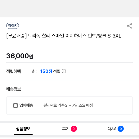
강아지
[무료배송] 노라독 찰리 스마일 이지하네스 민트/핑크 S-3XL
36,000
원
적립혜택
최대
150점
적립
배송정보
업체배송
결제완료 기준 2 ~ 7일 소요 예정
상품정보
후기
Q&A
0
0