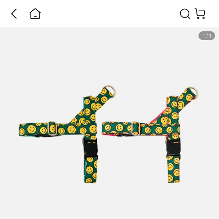
1
/
1