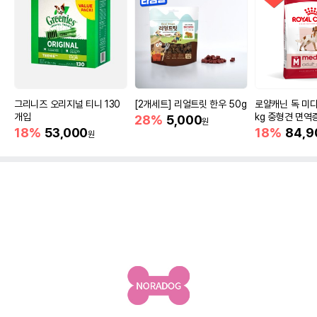
그리니즈 오리지널 티니 130
[2개세트] 리얼트릿 한우 50g
로얄캐닌 독 미디
개입
kg 중형견 면역
28%
5,000
원
18%
53,000
18%
84,9
원