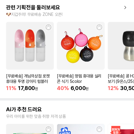
관련 기획전을 둘러보세요
🐶지갑주의! 무료배송 ZONE 오픈!
[무료배송] 개님의상점 로켓
[무료배송] 멍템 휴대용 실리
[무료배송] 콩 H
휴대용 투명 강아지 텀블러
콘 식기 5color
보기 (9온스/25
11%
17,800
40%
6,000
12%
30,5
원
원
Ai가 추천 드려요
우리 아이를 위한 맞춤 취향 저격 상품