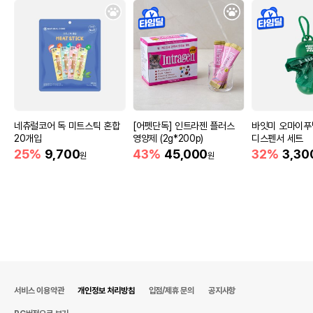
네츄럴코어 독 미트스틱 혼합
[어펫단독] 인트라젠 플러스
바잇미 오마이푸
20개입
영양제 (2g*200p)
디스펜서 세트
25%
9,700
43%
45,000
32%
3,30
원
원
서비스 이용약관
개인정보 처리방침
입점/제휴 문의
공지사항