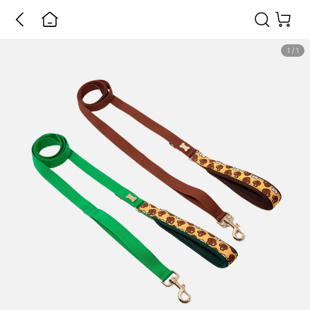
1
/
1