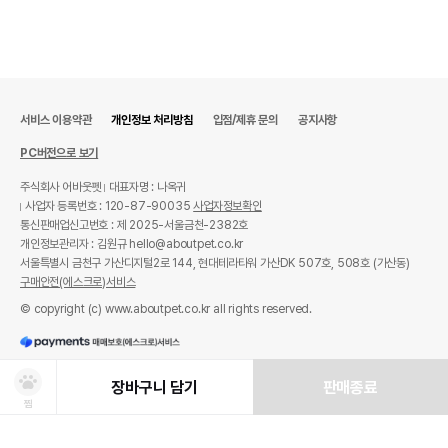
서비스 이용약관
개인정보 처리방침
입점/제휴 문의
공지사항
PC버전으로 보기
주식회사 어바웃펫
대표자명 : 나옥귀
사업자 등록번호 : 120-87-90035
사업자정보확인
통신판매업신고번호 : 제 2025-서울금천-2382호
개인정보관리자 : 김원규 hello@aboutpet.co.kr
서울특별시 금천구 가산디지털2로 144, 현대테라타워 가산DK 507호, 508호 (가산동)
구매안전(에스크로)서비스
© copyright (c) www.aboutpet.co.kr all rights reserved.
장바구니 담기
판매종료
찜