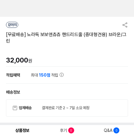
강아지
[무료배송] 노라독 보보앤츄츄 핸드리드줄 (중대형견용) 브라운/그
린
32,000
원
적립혜택
최대
150점
적립
배송정보
업체배송
결제완료 기준 2 ~ 7일 소요 예정
상품정보
후기
Q&A
0
0