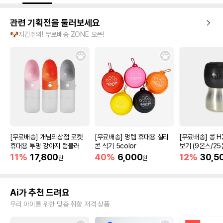
관련 기획전을 둘러보세요
🐶지갑주의! 무료배송 ZONE 오픈!
[무료배송] 개님의상점 로켓
[무료배송] 멍템 휴대용 실리
[무료배송] 콩 H
휴대용 투명 강아지 텀블러
콘 식기 5color
보기 (9온스/25
11%
17,800
40%
6,000
12%
30,5
원
원
Ai가 추천 드려요
우리 아이를 위한 맞춤 취향 저격 상품