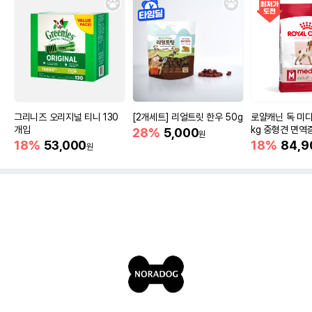
그리니즈 오리지널 티니 130
[2개세트] 리얼트릿 한우 50g
로얄캐닌 독 미디
개입
kg 중형견 면역
28%
5,000
원
18%
53,000
18%
84,9
원