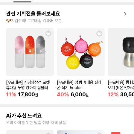
관련 기획전을 둘러보세요
🐶지갑주의! 무료배송 ZONE 오픈!
[무료배송] 개님의상점 로켓
[무료배송] 멍템 휴대용 실리
[무료배송] 콩 H
휴대용 투명 강아지 텀블러
콘 식기 5color
보기 (9온스/25
11%
17,800
40%
6,000
12%
30,5
원
원
Ai가 추천 드려요
우리 아이를 위한 맞춤 취향 저격 상품