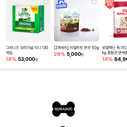
그리니즈 오리지널 티니 130
[2개세트] 리얼트릿 한우 50g
로얄캐닌 독 미디
개입
kg 중형견 면역
28%
5,000
원
18%
53,000
18%
84,9
원