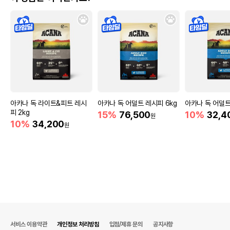
아카나 독 라이트&피트 레시
아카나 독 어덜트 레시피 6kg
아카나 독 어덜트
피 2kg
15%
76,500
10%
32,4
원
10%
34,200
원
서비스 이용약관
개인정보 처리방침
입점/제휴 문의
공지사항