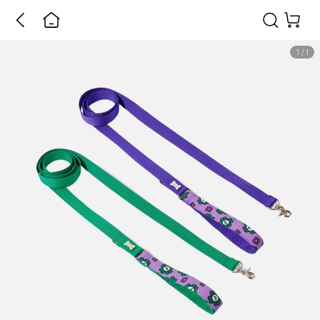
1
/
1