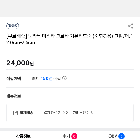
강아지
[무료배송] 노라독 미스타 크로바 기본리드줄 (소형견용) 그린/퍼플
2.0cm-2.5cm
24,000
원
적립혜택
최대
150점
적립
배송정보
업체배송
결제완료 기준 2 ~ 7일 소요 예정
상품정보
후기
Q&A
0
0