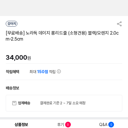
강아지
[무료배송] 노라독 데이지 롱리드줄 (소형견용) 블랙/오렌지 2.0c
m-2.5cm
34,000
원
적립혜택
최대
150점
적립
배송정보
업체배송
결제완료 기준 2 ~ 7일 소요 예정
상품정보
후기
Q&A
0
0