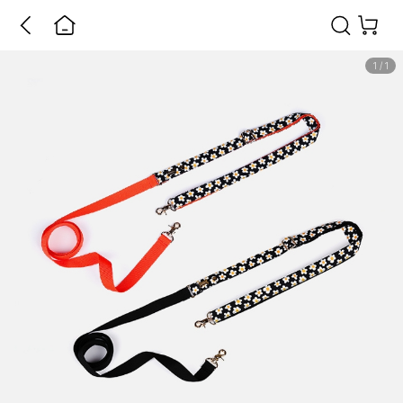
1
/
1