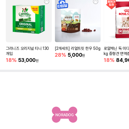
그리니즈 오리지널 티니 130
[2개세트] 리얼트릿 한우 50g
로얄캐닌 독 미디
개입
kg 중형견 면역
28%
5,000
원
18%
53,000
18%
84,9
원