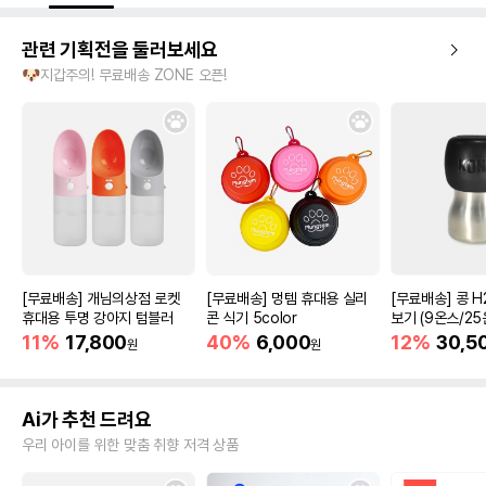
관련 기획전을 둘러보세요
🐶지갑주의! 무료배송 ZONE 오픈!
[무료배송] 개님의상점 로켓
[무료배송] 멍템 휴대용 실리
[무료배송] 콩 H
휴대용 투명 강아지 텀블러
콘 식기 5color
보기 (9온스/25
11%
17,800
40%
6,000
12%
30,5
원
원
Ai가 추천 드려요
우리 아이를 위한 맞춤 취향 저격 상품