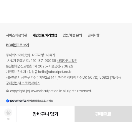
서비스 이용약관
개인정보 처리방침
입점/제휴 문의
공지사항
PC버전으로 보기
주식회사 어바웃펫
대표자명 : 나옥귀
사업자 등록번호 : 120-87-90035
사업자정보확인
통신판매업신고번호 : 제 2025-서울금천-2382호
개인정보관리자 : 김원규 hello@aboutpet.co.kr
서울특별시 금천구 가산디지털2로 144, 현대테라타워 가산DK 507호, 508호 (가산동)
구매안전(에스크로)서비스
© copyright (c) www.aboutpet.co.kr all rights reserved.
장바구니 담기
판매종료
찜