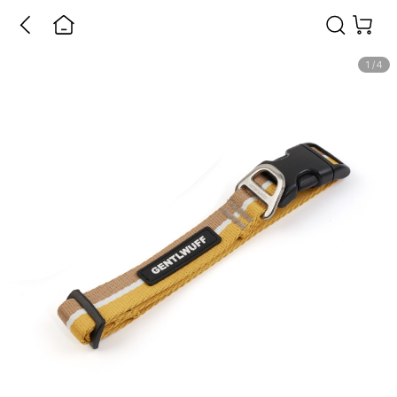
1
/
4