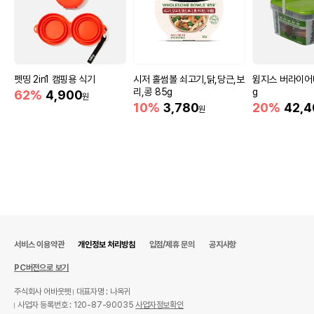
펫띵 2in1 캠핑용 식기
시저 홀썸볼 쇠고기,닭,당근,보
윔지스 버라이어티
리,콩 85g
g
62%
4,900
원
10%
3,780
20%
42,4
원
서비스 이용약관
개인정보 처리방침
입점/제휴 문의
공지사항
PC버전으로 보기
주식회사 어바웃펫
대표자명 : 나옥귀
사업자 등록번호 : 120-87-90035
사업자정보확인