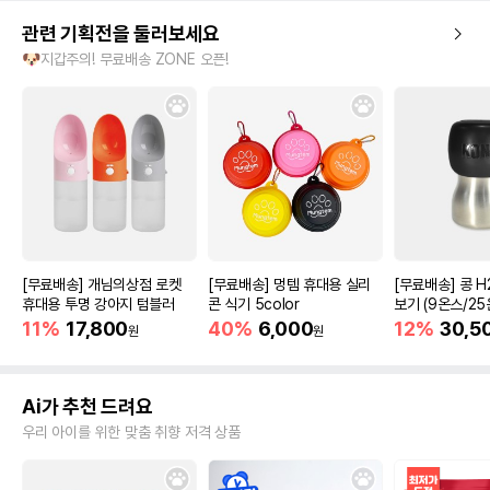
관련 기획전을 둘러보세요
🐶지갑주의! 무료배송 ZONE 오픈!
[무료배송] 개님의상점 로켓
[무료배송] 멍템 휴대용 실리
[무료배송] 콩 H
휴대용 투명 강아지 텀블러
콘 식기 5color
보기 (9온스/25
11%
17,800
40%
6,000
12%
30,5
원
원
Ai가 추천 드려요
우리 아이를 위한 맞춤 취향 저격 상품