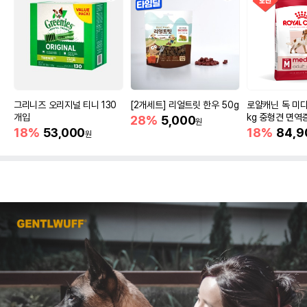
그리니즈 오리지널 티니 130
[2개세트] 리얼트릿 한우 50g
로얄캐닌 독 미디
개입
kg 중형견 면역
28%
5,000
원
18%
53,000
18%
84,9
원