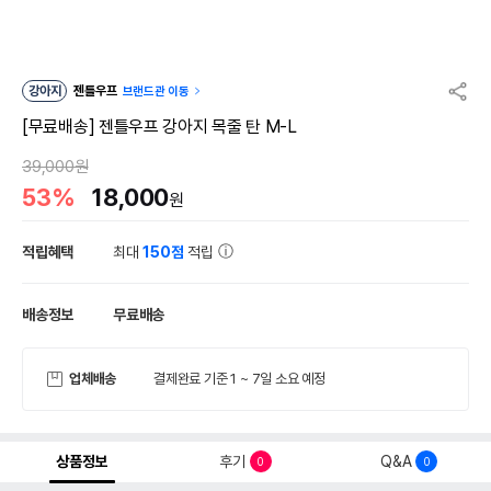
강아지
젠틀우프
브랜드관 이동
[무료배송] 젠틀우프 강아지 목줄 탄 M-L
39,000원
53%
18,000
원
적립혜택
최대
150점
적립
배송정보
무료배송
업체배송
결제완료 기준 1 ~ 7일 소요 예정
상품정보
후기
Q&A
0
0