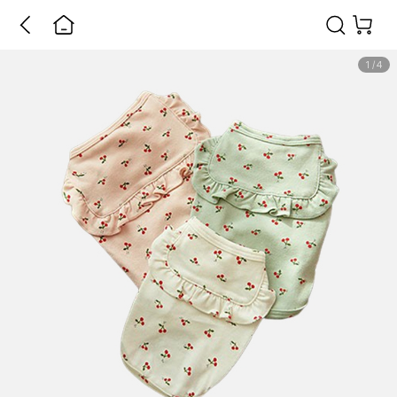
1
/
4