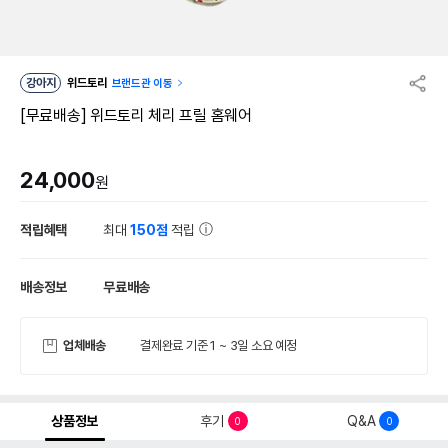
강아지
위드토리
브랜드관 이동
[무료배송] 위드토리 체리 프릴 홈웨어
24,000
원
적립혜택
최대
150점
적립
배송정보
무료배송
업체배송
결제완료 기준 1 ~ 3일 소요 예정
상품정보
후기
Q&A
0
0