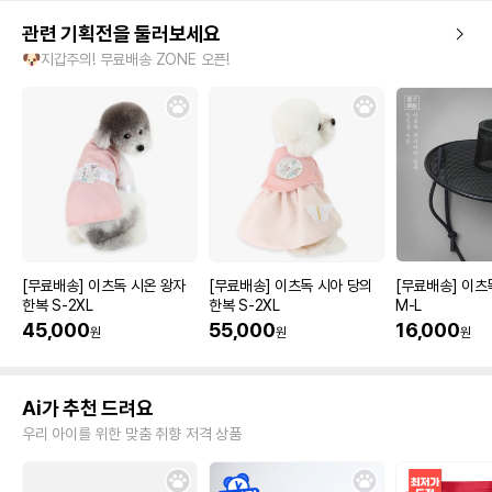
관련 기획전을 둘러보세요
🐶지갑주의! 무료배송 ZONE 오픈!
[무료배송] 이츠독 시온 왕자
[무료배송] 이츠독 시아 당의
[무료배송] 이츠
한복 S-2XL
한복 S-2XL
M-L
45,000
55,000
16,000
원
원
원
Ai가 추천 드려요
우리 아이를 위한 맞춤 취향 저격 상품