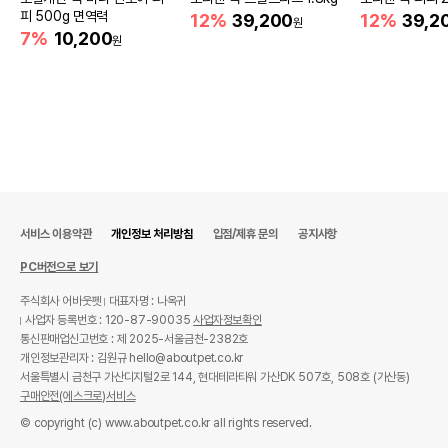
피 500g 면역력
12%
39,200
12%
39,2
원
7%
10,200
원
서비스 이용약관
개인정보 처리방침
입점/제휴 문의
공지사항
PC버전으로 보기
주식회사 어바웃펫
대표자명 : 나옥귀
사업자 등록번호 : 120-87-90035
사업자정보확인
통신판매업신고번호 : 제 2025-서울금천-2382호
개인정보관리자 : 김원규 hello@aboutpet.co.kr
서울특별시 금천구 가산디지털2로 144, 현대테라타워 가산DK 507호, 508호 (가산동)
구매안전(에스크로)서비스
© copyright (c) www.aboutpet.co.kr all rights reserved.