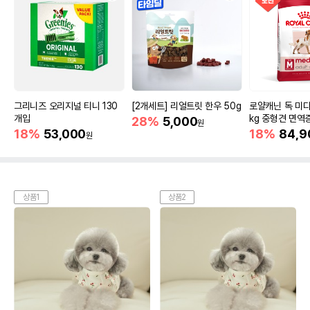
그리니즈 오리지널 티니 130
[2개세트] 리얼트릿 한우 50g
로얄캐닌 독 미디
개입
kg 중형견 면역
28%
5,000
원
18%
53,000
18%
84,9
원
상품1
상품2