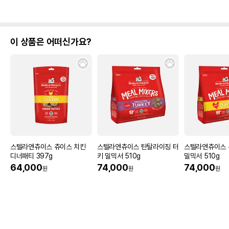
이 상품은 어떠신가요?
스텔라앤츄이스 츄이스 치킨
스텔라앤츄이스 탄탈라이징 터
스텔라앤츄이스 
디너패티 397g
키 밀믹서 510g
밀믹서 510g
64,000
74,000
74,000
원
원
원