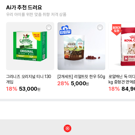
Ai가 추천 드려요
우리 아이를 위한 맞춤 취향 저격 상품
그리니즈 오리지널 티니 130
[2개세트] 리얼트릿 한우 50g
로얄캐닌 독 미디
개입
kg 중형견 면역
28%
5,000
원
18%
53,000
18%
84,9
원