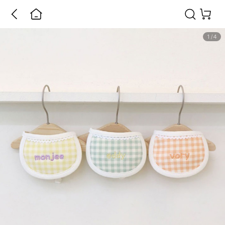
1
/
4