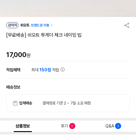
강아지
쉬오트
브랜드관 이동
[무료배송] 쉬오트 투게더 체크 네이밍 빕
17,000
원
적립혜택
최대
150점
적립
배송정보
업체배송
결제완료 기준 2 ~ 7일 소요 예정
상품정보
후기
Q&A
0
0