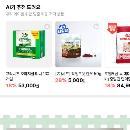
Ai가 추천 드려요
우리 아이를 위한 맞춤 취향 저격 상품
그리니즈 오리지널 티니 130
[2개세트] 리얼트릿 한우 50g
로얄캐닌 독 미디
개입
kg 중형견 면역
28%
5,000
원
18%
53,000
18%
84,9
원