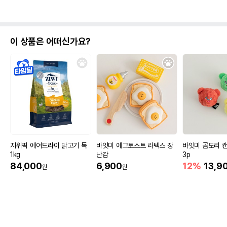
이 상품은 어떠신가요?
지위픽 에어드라이 닭고기 독
바잇미 에그토스트 라텍스 장
바잇미 곰도리 캔
1kg
난감
3p
84,000
6,900
12%
13,9
원
원