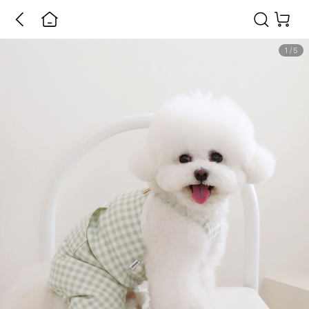
1
/
5