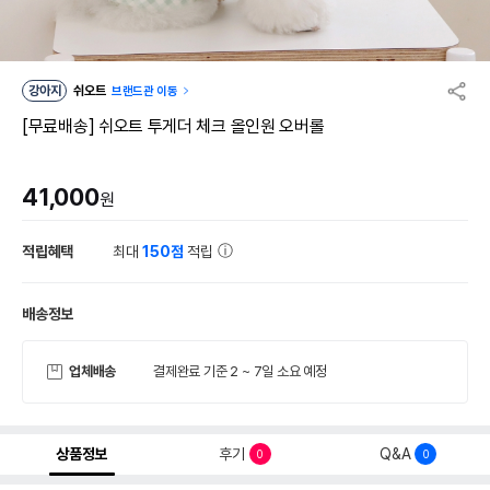
강아지
쉬오트
브랜드관 이동
[무료배송] 쉬오트 투게더 체크 올인원 오버롤
41,000
원
적립혜택
최대
150점
적립
배송정보
업체배송
결제완료 기준 2 ~ 7일 소요 예정
상품정보
후기
Q&A
0
0