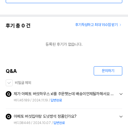
후기 총
0
건
후기작성하고 최대 150점 받기
등록된 후기가 없습니다.
Q&A
문의하기
비밀글 제외
제가 아페토 버섯하우스 xl를 주문햇는데 배송이언제될까해서요 확인할방법이없어댓글남김니다
버디45189
2024.11.19
답변완료
아페토 버섯집이랑 도넛방석 정품인가요?
버디38446
2024.10.07
답변완료