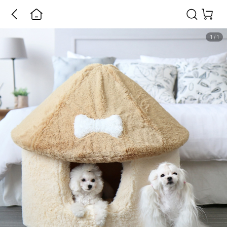
1
/
1