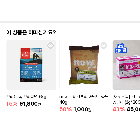
이 상품은 어떠신가요?
오리젠 독 오리지널 6kg
now 그레인프리 어덜트 샘플
[어펫단독] 인트
40g
영양제 (2g*200
15%
91,800
원
50%
1,000
43%
45,0
원