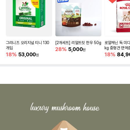
그리니즈 오리지널 티니 130
[2개세트] 리얼트릿 한우 50g
로얄캐닌 독 미디
개입
kg 중형견 면역
28%
5,000
원
18%
53,000
18%
84,9
원