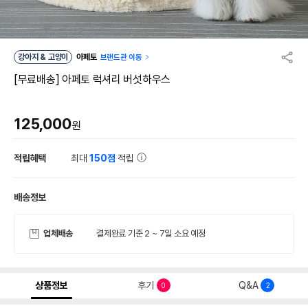
강아지 & 고양이
아페토
브랜드관 이동
[무료배송] 아페토 럭셔리 버섯하우스
125,000
원
적립혜택
최대
150점
적립
배송정보
업체배송
결제완료 기준 2 ~ 7일 소요 예정
상품정보
후기
Q&A
0
2