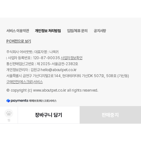
서비스 이용약관
개인정보 처리방침
입점/제휴 문의
공지사항
PC버전으로 보기
주식회사 어바웃펫
대표자명 : 나옥귀
사업자 등록번호 : 120-87-90035
사업자정보확인
통신판매업신고번호 : 제 2025-서울금천-2382호
개인정보관리자 : 김원규 hello@aboutpet.co.kr
서울특별시 금천구 가산디지털2로 144, 현대테라타워 가산DK 507호, 508호 (가산동)
구매안전(에스크로)서비스
© copyright (c) www.aboutpet.co.kr all rights reserved.
장바구니 담기
판매중지
찜
상품선택
처방사료 주문 시 확인해주세요!
쿠폰보기
적립혜택
취소/ 교환/ 환불
유통기한 임박 상품
최저가 도전 상품
AI검색
AI검색