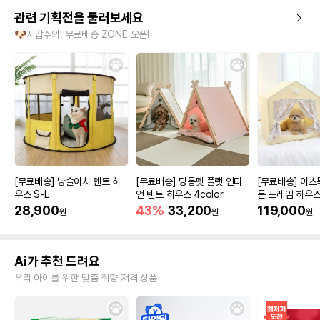
관련 기획전을 둘러보세요
🐶지갑주의! 무료배송 ZONE 오픈!
[무료배송] 냥슬아치 텐트 하
[무료배송] 딩동펫 플랫 인디
[무료배송] 이츠
우스 S-L
언 텐트 하우스 4color
든 프레임 하우
28,900
43%
33,200
119,000
원
원
원
Ai가 추천 드려요
우리 아이를 위한 맞춤 취향 저격 상품