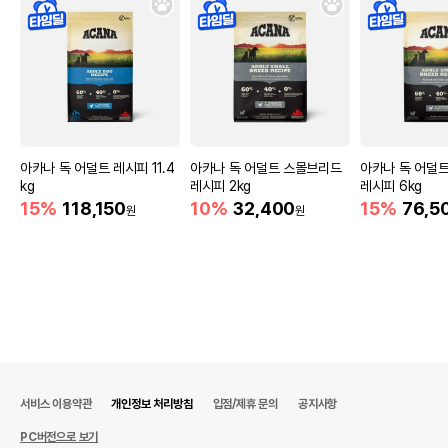
아카나 독 어덜트 레시피 11.4
아카나 독 어덜트 스몰브리드
아카나 독 어덜
kg
레시피 2kg
레시피 6kg
15%
118,150
10%
32,400
15%
76,5
원
원
서비스 이용약관
개인정보 처리방침
입점/제휴 문의
공지사항
PC버전으로 보기