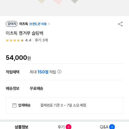
강아지
이츠독
브랜드관 이동
이츠독 캥거루 슬링백
4.4
후기 3개
54,000
원
적립혜택
최대
150점
적립
배송정보
무료배송
업체배송
결제완료 기준 3 ~ 7일 소요 예정
상품정보
후기
Q&A
3
0