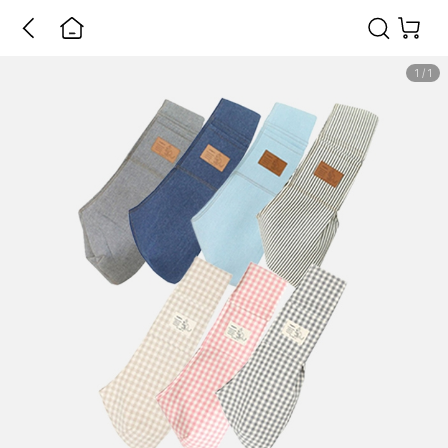
1
/
1