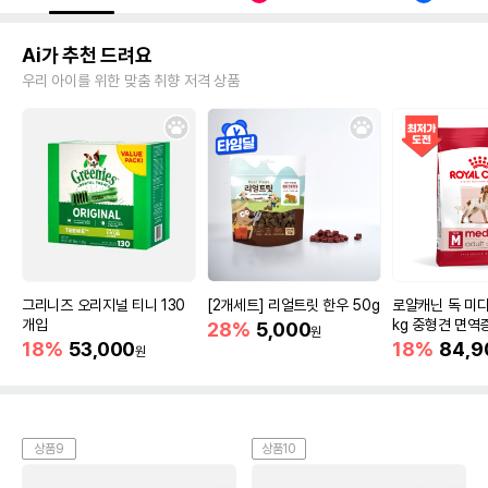
Ai가 추천 드려요
우리 아이를 위한 맞춤 취향 저격 상품
그리니즈 오리지널 티니 130
[2개세트] 리얼트릿 한우 50g
로얄캐닌 독 미디
개입
kg 중형견 면역
28%
5,000
원
18%
53,000
18%
84,9
원
상품9
상품10