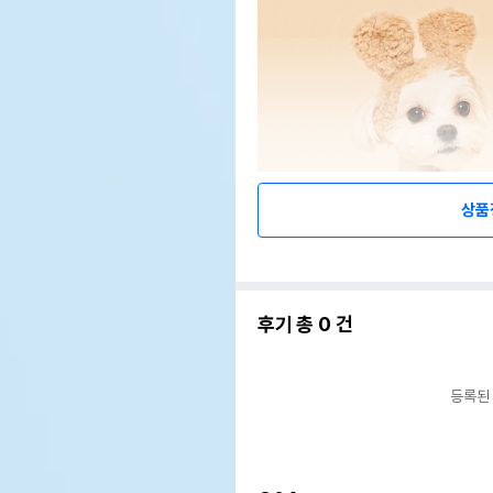
상품
후기 총
0
건
등록된