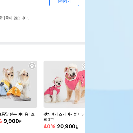
문의하기
문의글이 없습니다.
보름달 한복 여아용 1호
펫띵 후리스 리버서블 패딩 핑
펫띵 후리스 리버서블 
크 3호
이지 3호
%
9,900
원
40%
20,900
20%
27,900
원
원