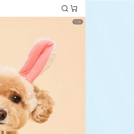
1
/
5