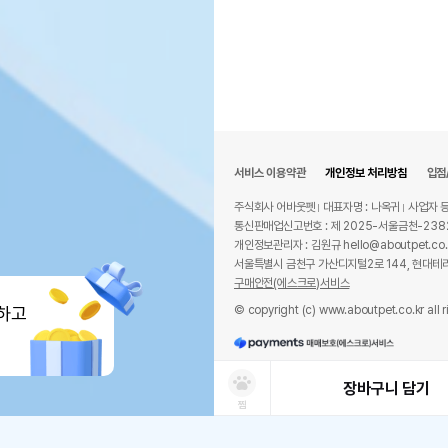
서비스 이용약관
개인정보 처리방침
입점
주식회사 어바웃펫
대표자명 : 나옥귀
사업자 등
통신판매업신고번호 : 제 2025-서울금천-238
개인정보관리자 : 김원규 hello@aboutpet.co.
서울특별시 금천구 가산디지털2로 144, 현대테라
구매안전(에스크로)서비스
© copyright (c) www.aboutpet.co.kr all r
하고
장바구니 담기
찜