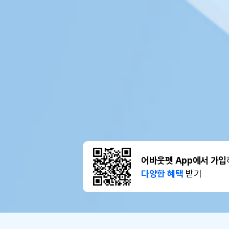
어바웃펫 App에서 가입
다양한 혜택
받기