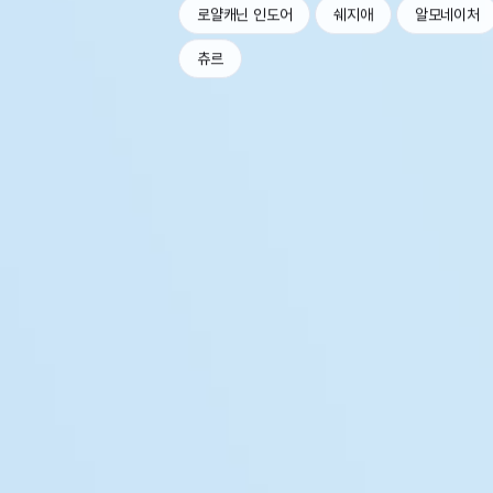
로얄캐닌 인도어
쉐지애
알모네이처
츄르