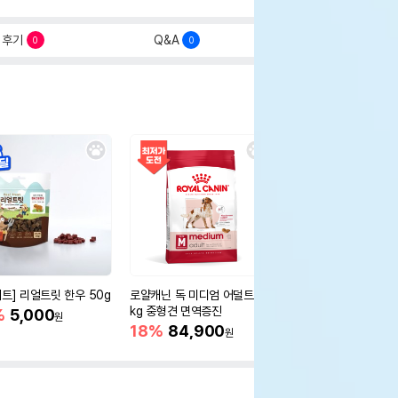
후기
Q&A
0
0
세트] 리얼트릿 한우 50g
로얄캐닌 독 미디엄 어덜트 10
오리젠 독 스몰브리드 4
kg 중형견 면역증진
%
5,000
15%
75,400
원
원
18%
84,900
원