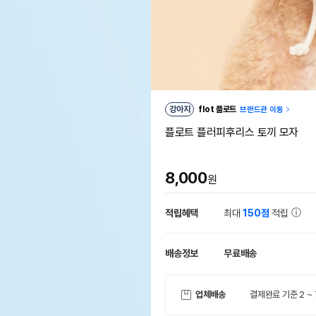
강아지
flot 플로트
브랜드관 이동
플로트 플러피후리스 토끼 모자
8,000
원
적립혜택
최대
150점
적립
배송정보
무료배송
업체배송
결제완료 기준 2 ~