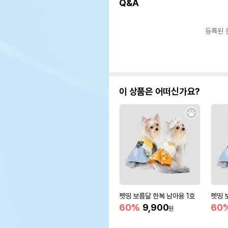
Q&A
등록된 
이 상품은 어떠신가요?
펫띵 보름달 한복 남아용 1호
펫띵 
60%
9,900
60
원