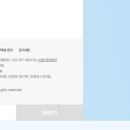
/제휴 문의
공지사항
록번호 : 120-87-90035
사업자정보확인
2호
kr
타워 가산DK 507호, 508호 (가산동)
ights reserved.
판매중지