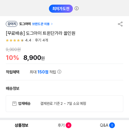
ⓘ
최저가도전
강아지
도그아이
브랜드관 이동
[무료배송] 도그아이 트윈단가라 올인원
4.4
후기 4개
9,900원
10%
8,900
원
적립혜택
최대
150점
적립
배송정보
업체배송
결제완료 기준 2 ~ 7일 소요 예정
상품정보
후기
Q&A
4
0