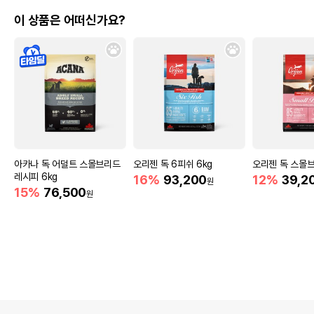
이 상품은 어떠신가요?
아카나 독 어덜트 스몰브리드
오리젠 독 6피쉬 6kg
오리젠 독 스몰브리
레시피 6kg
16%
93,200
12%
39,2
원
15%
76,500
원