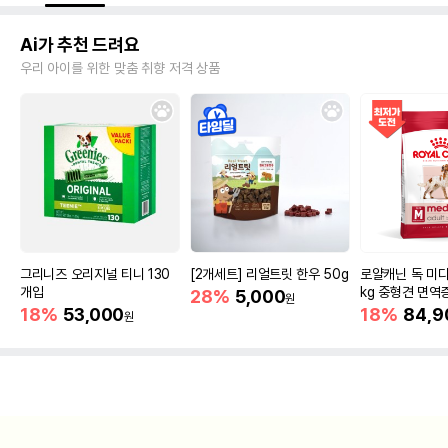
Ai가 추천 드려요
우리 아이를 위한 맞춤 취향 저격 상품
그리니즈 오리지널 티니 130
[2개세트] 리얼트릿 한우 50g
로얄캐닌 독 미디
개입
kg 중형견 면역
28%
5,000
원
18%
53,000
18%
84,9
원