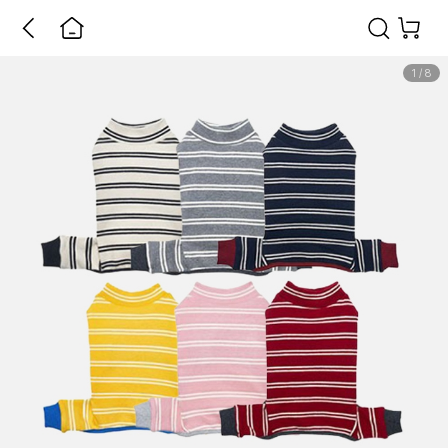
1
/
8