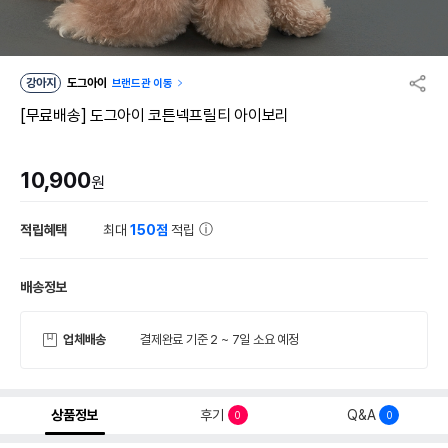
강아지
도그아이
브랜드관 이동
[무료배송] 도그아이 코튼넥프릴티 아이보리
10,900
원
적립혜택
최대
150점
적립
배송정보
업체배송
결제완료 기준 2 ~ 7일 소요 예정
상품정보
후기
Q&A
0
0