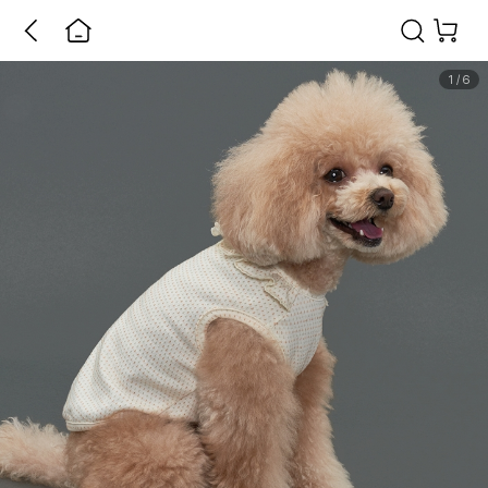
1
/
6