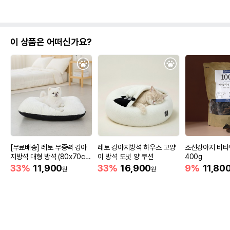
이 상품은 어떠신가요?
[무료배송] 레토 무중력 강아
레토 강아지방석 하우스 고양
조선강아지 비타
지방석 대형 방석 (80x70c
이 방석 도넛 양 쿠션
400g
m)
33%
11,900
33%
16,900
9%
11,80
원
원