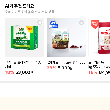
Ai가 추천 드려요
우리 아이를 위한 맞춤 취향 저격 상품
그리니즈 오리지널 티니 130
[2개세트] 리얼트릿 한우 50g
로얄캐닌 독 미디
개입
kg 중형견 면역
28%
5,000
원
18%
53,000
18%
84,9
원