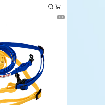
1
/
4