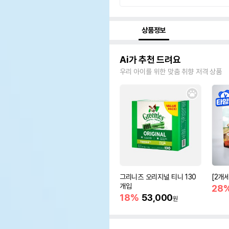
상품정보
Ai가 추천 드려요
우리 아이를 위한 맞춤 취향 저격 상품
그리니즈 오리지널 티니 130
[2개
개입
28
18%
53,000
원