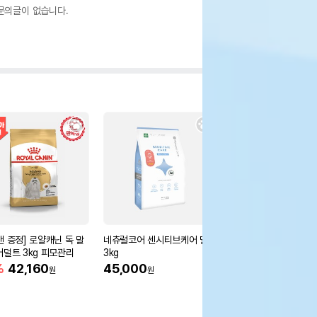
문의글이 없습니다.
캔 증정] 로얄캐닌 독 말
네츄럴코어 센시티브케어 밀웜
네츄럴코어 센시티브케
어덜트 3kg 피모관리
3kg
3kg
%
42,160
45,000
20%
36,000
원
원
원