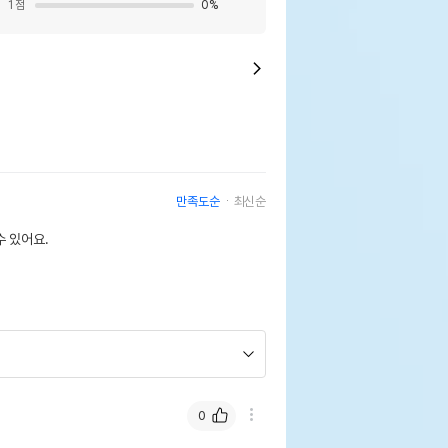
1
점
0
%
만족도순
최신순
 있어요.
0