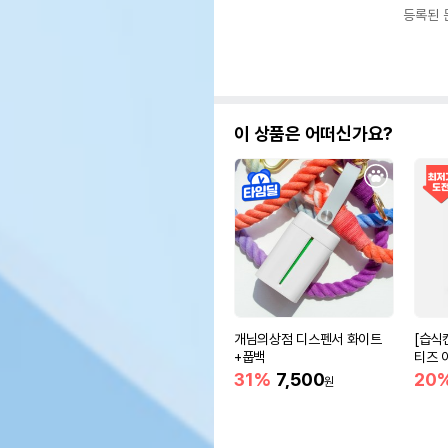
등록된 
이 상품은 어떠신가요?
개님의상점 디스펜서 화이트
[습식
+풉백
티즈 
31%
7,500
20
원