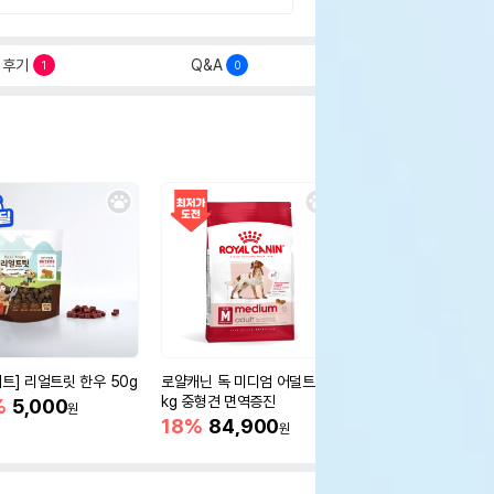
후기
Q&A
1
0
세트] 리얼트릿 한우 50g
로얄캐닌 독 미디엄 어덜트 10
오리젠 독 스몰브리드 4
kg 중형견 면역증진
%
5,000
15%
75,400
원
원
18%
84,900
원