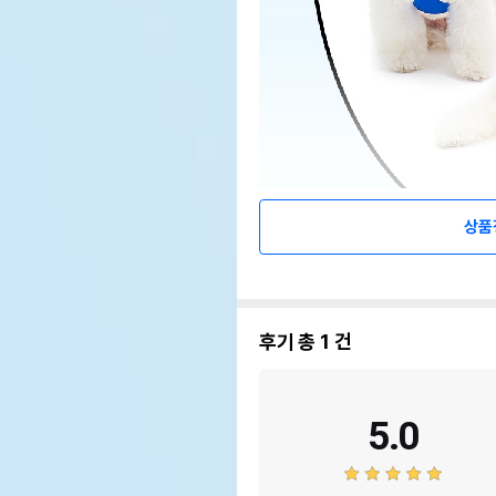
상품
후기 총
1
건
5.0