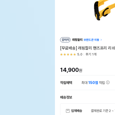
강아지
래핑찰리
브랜드관 이동
[무료배송] 래핑찰리 핸즈프리 리
5.0
후기 1개
14,900
원
적립혜택
최대
150점
적립
배송정보
업체배송
결제완료 기준 2 ~