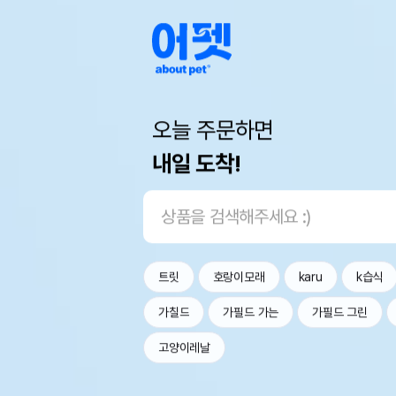
오늘 주문하면
내일 도착!
트릿
호랑이모래
karu
k습식
가칠드
가필드 가는
가필드 그린
고양이레날