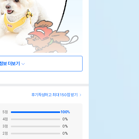
정보 더보기
후기작성하고 최대 150점 받기
5
점
100
%
4
점
0
%
3
점
0
%
2
점
0
%