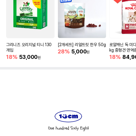
그리니즈 오리지널 티니 130
[2개세트] 리얼트릿 한우 50g
로얄캐닌 독 미디
개입
kg 중형견 면역
28%
5,000
원
18%
53,000
18%
84,9
원