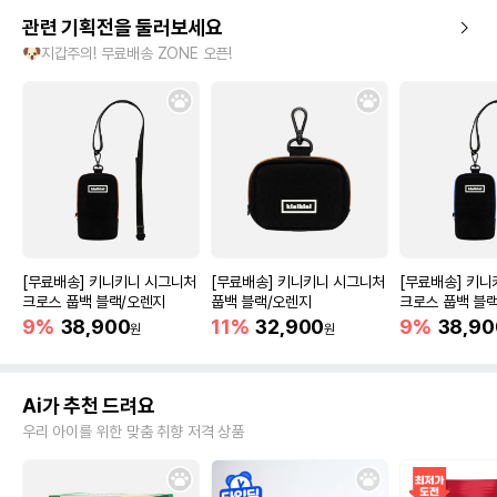
관련 기획전을 둘러보세요
🐶지갑주의! 무료배송 ZONE 오픈!
[무료배송] 키니키니 시그니처
[무료배송] 키니키니 시그니처
[무료배송] 키
크로스 풉백 블랙/오렌지
풉백 블랙/오렌지
크로스 풉백 블
9%
38,900
11%
32,900
9%
38,90
원
원
Ai가 추천 드려요
우리 아이를 위한 맞춤 취향 저격 상품