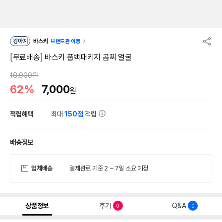
강아지
바스키
브랜드관 이동
[무료배송] 바스키 풉백패키지 곰찌 얼굴
18,900원
62%
7,000
원
적립혜택
최대
150점
적립
배송정보
업체배송
결제완료 기준 2 ~ 7일 소요 예정
상품정보
후기
Q&A
0
0