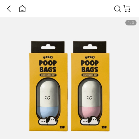
1
/
3