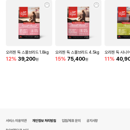
오리젠 독 스몰브리드 1.8kg
오리젠 독 스몰브리드 4.5kg
오리젠 독 시니어
12%
39,200
15%
75,400
11%
40,9
원
원
서비스 이용약관
개인정보 처리방침
입점/제휴 문의
공지사항