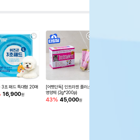
 3초 패드 특대형 20매
[어펫단독] 인트라젠 플러스
[무료배송] 레토 무중력
영양제 (2g*200p)
지방석 대형 방석 (80x
%
16,900
원
m)
43%
45,000
33%
11,900
원
원