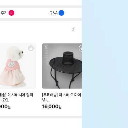
후기
Q&A
0
0
배송] 이츠독 시아 당의
[무료배송] 이츠독 오 마이 갓
[무료배송] 이츠독 몽뚜
-2XL
M-L
즈 아노락 점퍼
000
16,000
38,000
원
원
원