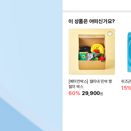
이 상품은 어떠신가요?
[베이컨박스] 절미네 민박 짱
쉬즈곤
절미 박스
15
60%
29,900
원