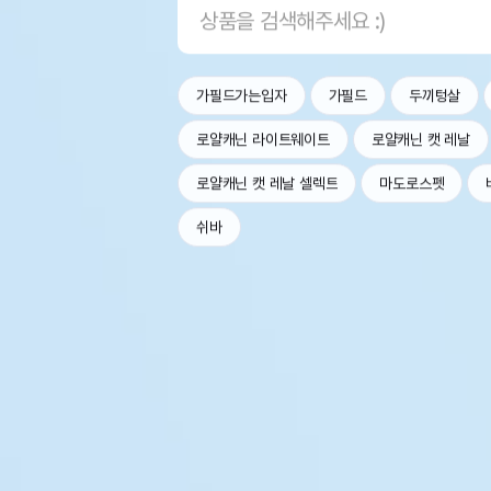
가필드가는입자
가필드
두끼텅살
로얄캐닌 라이트웨이트
로얄캐닌 캣 레날
로얄캐닌 캣 레날 셀렉트
마도로스펫
쉬바