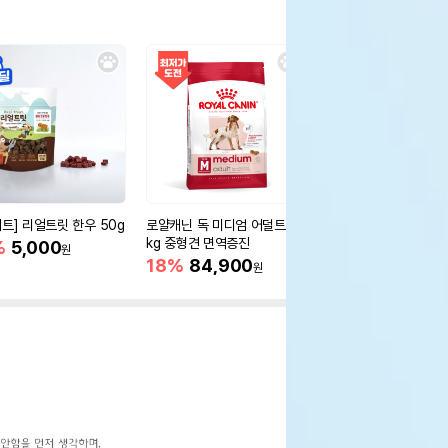
세트] 리얼트릿 한우 50g
로얄캐닌 독 미디엄 어덜트 10
오리젠 독 스몰브리드 4
kg 중형견 면역증진
%
5,000
15%
75,400
원
원
18%
84,900
원