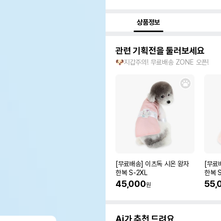
상품정보
관련 기획전을 둘러보세요
🐶지갑주의! 무료배송 ZONE 오픈!
[무료배송] 이츠독 시온 왕자
[무료
한복 S-2XL
한복 S
45,000
55,
원
Ai가 추천 드려요