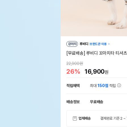
강아지
루비디
브랜드관 이동
[무료배송] 루비디 꼬마치타 티셔츠 
22,900원
26%
16,900
원
적립혜택
최대
150점
적립
배송정보
무료배송
업체배송
결제완료 기준 2 ~