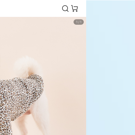
1
/
1