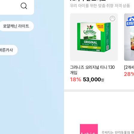
우리 아이를 위한 맞춤 취향 저격 상품
로얄캐닌 라이트
바른카사
그리니즈 오리지널 티니 130
[2개
개입
28
18%
53,000
원