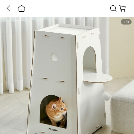
1
/
4