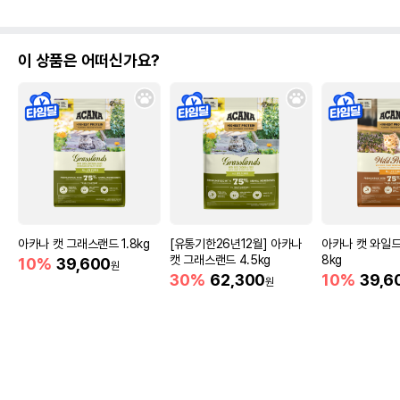
이 상품은 어떠신가요?
아카나 캣 그래스랜드 1.8kg
[유통기한26년12월] 아카나
아카나 캣 와일드
캣 그래스랜드 4.5kg
8kg
10%
39,600
원
30%
62,300
10%
39,6
원