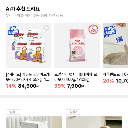
Ai가 추천 드려요
우리 아이를 위한 맞춤 취향 저격 상품
[4개세트] 가필드 고양이모래
로얄캐닌 캣 마더&베이비 모
바른벤토모래 6
보라(굵은입자) 4.55kg 카사
아보기(400g/4/10kg)
20%
10,7
바모래
14%
84,900
39%
7,900
원
원
상품1
상품2