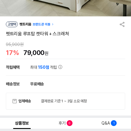
고양이
펫트리움
브랜드관 이동
펫트리움 루프탑 캣타워 + 스크래쳐
95,900원
17%
79,000
원
적립혜택
최대
150점
적립
배송정보
무료배송
업체배송
결제완료 기준 1 ~ 3일 소요 예정
상품정보
후기
Q&A
0
1