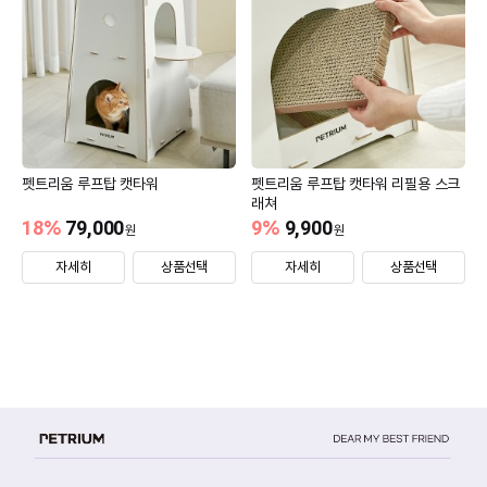
펫트리움 루프탑 캣타워
펫트리움 루프탑 캣타워 리필용 스크
래쳐
18
%
79,000
9
%
9,900
원
원
자세히
상품선택
자세히
상품선택