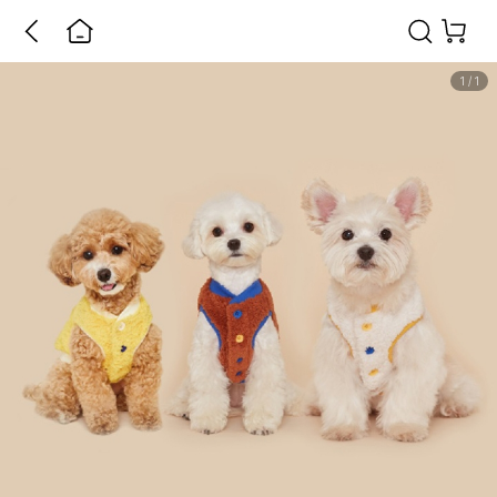
1
/
1