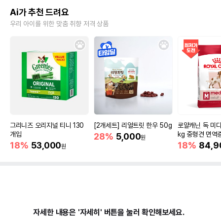
Ai가 추천 드려요
우리 아이를 위한 맞춤 취향 저격 상품
그리니즈 오리지널 티니 130
[2개세트] 리얼트릿 한우 50g
로얄캐닌 독 미디
개입
kg 중형견 면역
28%
5,000
원
18%
53,000
18%
84,9
원
자세한 내용은 '자세히' 버튼을 눌러 확인해보세요.