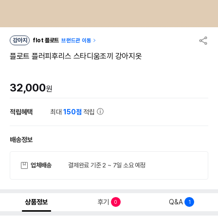
강아지
flot 플로트
브랜드관 이동
플로트 플러피후리스 스타디움조끼 강아지옷
32,000
원
적립혜택
최대
150점
적립
배송정보
업체배송
결제완료 기준 2 ~ 7일 소요 예정
상품정보
후기
Q&A
0
1