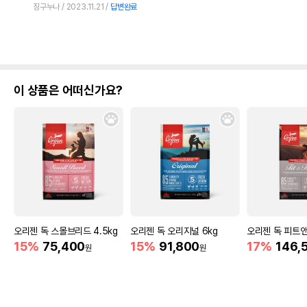
징구누나
2023.11.21
답변완료
이 상품은 어떠신가요?
오리젠 독 스몰브리드 4.5kg
오리젠 독 오리지널 6kg
오리젠 독 피트앤트
15%
75,400
15%
91,800
17%
146,
원
원