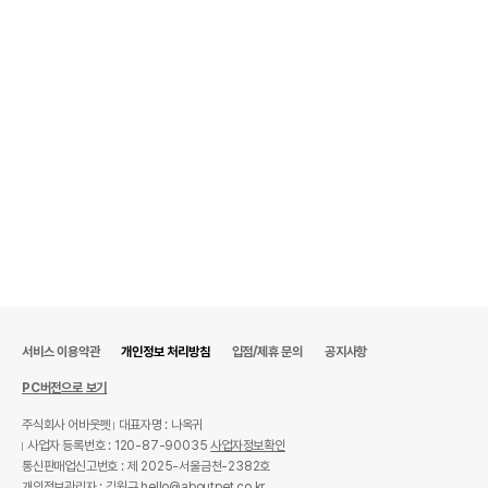
서비스 이용약관
개인정보 처리방침
입점/제휴 문의
공지사항
PC버전으로 보기
주식회사 어바웃펫
대표자명 : 나옥귀
사업자 등록번호 : 120-87-90035
사업자정보확인
통신판매업신고번호 : 제 2025-서울금천-2382호
개인정보관리자 : 김원규 hello@aboutpet.co.kr