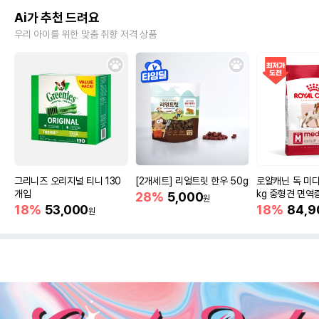
Ai가 추천 드려요
우리 아이를 위한 맞춤 취향 저격 상품
그리니즈 오리지널 티니 130
[2개세트] 리얼트릿 한우 50g
로얄캐닌 독 미디
개입
kg 중형견 면역
28%
5,000
원
18%
53,000
18%
84,9
원