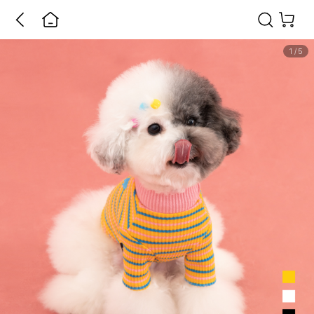
1
/
5