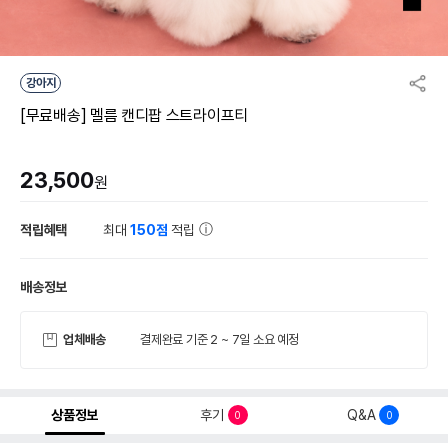
강아지
[무료배송] 멜름 캔디팝 스트라이프티
23,500
원
적립혜택
최대
150점
적립
배송정보
업체배송
결제완료 기준 2 ~ 7일 소요 예정
상품정보
후기
Q&A
0
0