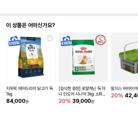
이 상품은 어떠신가요?
지위픽 에어드라이 닭고기 독
[습식캔 증정] 로얄캐닌 독 미
윔지스 버라이어티
1kg
니 인도어 시니어 3kg 소화도
20%
42,4
움
84,000
20%
39,000
원
원