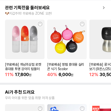
관련 기획전을 둘러보세요
🐶지갑주의! 무료배송 ZONE 오픈!
[무료배송] 개님의상점 로켓
[무료배송] 멍템 휴대용 실리
[무료배송] 콩 H
휴대용 투명 강아지 텀블러
콘 식기 5color
보기 (9온스/25
11%
17,800
40%
6,000
12%
30,5
원
원
Ai가 추천 드려요
우리 아이를 위한 맞춤 취향 저격 상품