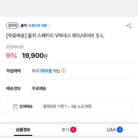
강아지
올치
브랜드관 이동
[무료배송] 올치 스웨이드 V하네스 레드/네이비 S-L
21,900원
9%
19,900
원
적립혜택
최대
150점
적립
배송정보
무료배송
업체배송
결제완료 기준 1 ~ 3일 소요 예정
상품정보
후기
Q&A
0
0