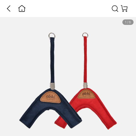
1
/
8