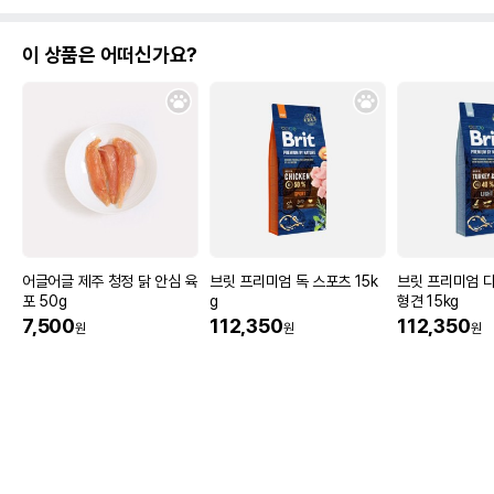
이 상품은 어떠신가요?
어글어글 제주 청정 닭 안심 육
브릿 프리미엄 독 스포츠 15k
브릿 프리미엄 
포 50g
g
형견 15kg
7,500
112,350
112,350
원
원
원