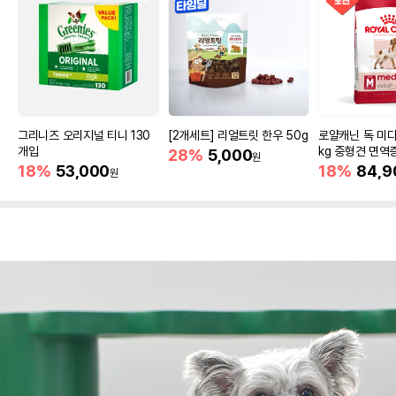
그리니즈 오리지널 티니 130
[2개세트] 리얼트릿 한우 50g
로얄캐닌 독 미디
개입
kg 중형견 면역
28%
5,000
원
18%
53,000
18%
84,9
원